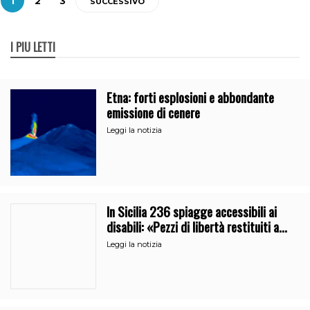
1
2
3
SUCCESSIVO
I PIÙ LETTI
Etna: forti esplosioni e abbondante
emissione di cenere
Leggi la notizia
In Sicilia 236 spiagge accessibili ai
disabili: «Pezzi di libertà restituiti a
chi doveva rinunciare al mare»
Leggi la notizia