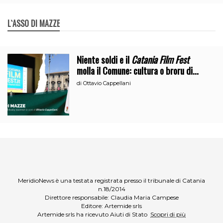
L`ASSO DI MAZZE
Niente soldi e il
Catania Film Fest
molla il Comune: cultura o broru di
ciciri?
di
Ottavio Cappellani
MeridioNews è una testata registrata presso il tribunale di Catania
n.18/2014
Direttore responsabile: Claudia Maria Campese
Editore: Artemide srls
Artemide srls ha ricevuto Aiuti di Stato
Scopri di più