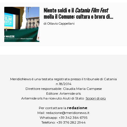
Niente soldi e il
Catania Film Fest
molla il Comune: cultura o broru di
ciciri?
di
Ottavio Cappellani
MeridioNews è una testata registrata presso il tribunale di Catania
n.18/2014
Direttore responsabile: Claudia Maria Campese
Editore: Artemide srls
Artemide srls ha ricevuto Aiuti di Stato
Scopri di più
Per contattare la
redazione
:
Mail:
redazione@meridionews.it
Whatsapp:
+39 342 364 6795
Telefono:
+39 376 282 2944