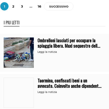
1
2
3
…
16
SUCCESSIVO
I PIÙ LETTI
Ombrelloni lasciati per occupare la
spiaggia libera. Maxi sequestro della
Guardia Costiera
Leggi la notizia
Taormina, confiscati beni a un
avvocato. Coinvolto anche dipendente
del Comune
Leggi la notizia