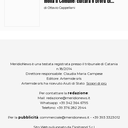
molla il Comune: cultura o broru di
ciciri?
di
Ottavio Cappellani
MeridioNews è una testata registrata presso il tribunale di Catania
n.18/2014
Direttore responsabile: Claudia Maria Campese
Editore: Artemide srls
Artemide srls ha ricevuto Aiuti di Stato
Scopri di più
Per contattare la
redazione
:
Mail:
redazione@meridionews.it
Whatsapp:
+39 342 364 6795
Telefono:
+39 376 282 2944
Per la
pubblicità
:
commerciale@meridionews.it
-
+39 393 3323012
Sito Web sviluppato da
Digitrend S.r.l