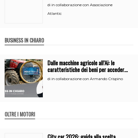
in collaborazione con Associazione
di
Atlantic
BUSINESS IN CHIARO
Dalle macchine agricole all’Ai: le
caratteristiche dei beni per accedere
all’iperammortamento
in collaborazione con Armando Crispino
di
OLTRE I MOTORI
City car 2026: guida alla scelta