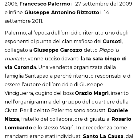
2006,
Francesco Palermo
il 27 settembre del 2009
e infine
Giuseppe Antonino Rizzotto
il 14
settembre 2011.
Palermo, all’epoca dell’omicidio ritenuto uno degli
esponenti di punta del clan mafioso dei
Cursoti
,
collegato a
Giuseppe Garozzo
detto
Pippo ‘u
maritatu
, venne ucciso davanti la
la sala bingo di
via Carond
a. Una vendetta organizzata dalla
famiglia Santapaola perché ritenuto responsabile di
essere l’autore dell’omicidio di Giuseppe
Vinciguerra, cugino del boss
Orazio Magrì
, inserito
nell’organigramma del gruppo del quartiere della
Civita. Per il delitto Palermo sono accusati
Daniele
Nizza
, fratello del collaboratore di giustizia,
Rosario
Lombardo
e lo stesso Magrì. In precedenza come
mandanti erano stati individuati
Santo La Causa
, dal