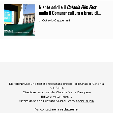
Niente soldi e il
Catania Film Fest
molla il Comune: cultura o broru di
ciciri?
Ottavio Cappellani
di
MeridioNews è una testata registrata presso il tribunale di Catania
n.18/2014
Direttore responsabile: Claudia Maria Campese
Editore: Artemide srls
Artemide srls ha ricevuto Aiuti di Stato
Scopri di più
Per contattare la
redazione
: