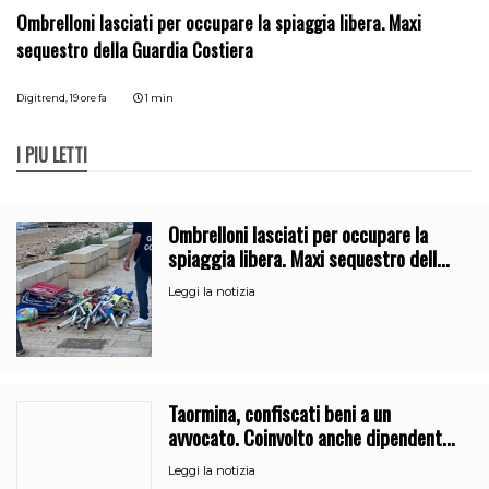
Ombrelloni lasciati per occupare la spiaggia libera. Maxi
sequestro della Guardia Costiera
Digitrend,
19 ore fa
1 min
I PIÙ LETTI
Ombrelloni lasciati per occupare la
spiaggia libera. Maxi sequestro della
Guardia Costiera
Leggi la notizia
Taormina, confiscati beni a un
avvocato. Coinvolto anche dipendente
del Comune
Leggi la notizia