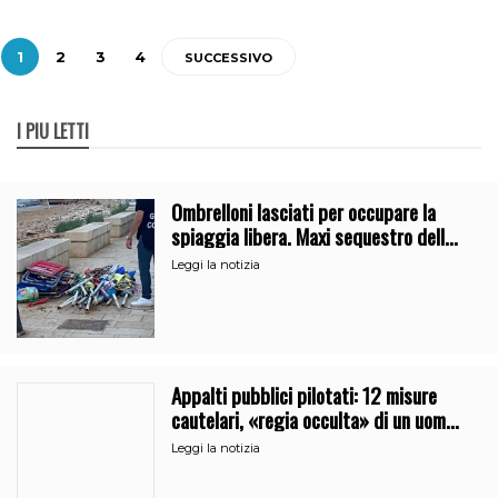
1
2
3
4
SUCCESSIVO
I PIÙ LETTI
Ombrelloni lasciati per occupare la
spiaggia libera. Maxi sequestro della
Guardia Costiera
Leggi la notizia
Appalti pubblici pilotati: 12 misure
cautelari, «regia occulta» di un uomo
vicino al clan
Leggi la notizia