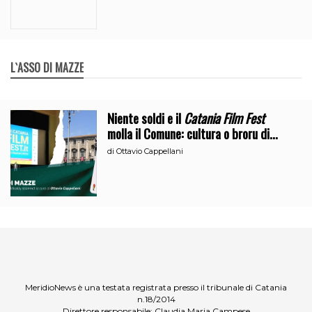
L`ASSO DI MAZZE
Niente soldi e il
Catania Film Fest
molla il Comune: cultura o broru di
ciciri?
di
Ottavio Cappellani
MeridioNews è una testata registrata presso il tribunale di Catania
n.18/2014
Direttore responsabile: Claudia Maria Campese