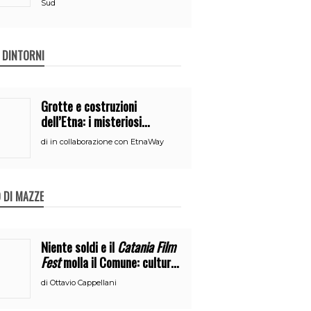
Sud
E DINTORNI
Grotte e costruzioni
dell’Etna: i misteriosi
nascondigli del vulcano
di
in collaborazione con EtnaWay
 DI MAZZE
Niente soldi e il
Catania Film
Fest
molla il Comune: cultura
o broru di ciciri?
di
Ottavio Cappellani