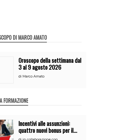
SCOPO DI MARCO AMATO
Oroscopo della settimana dal
3 al 9 agosto 2026
di
Marco Amato
A FORMAZIONE
Incentivi alle assunzioni:
quattro nuovi bonus per il
2026
di
in collaborazione con