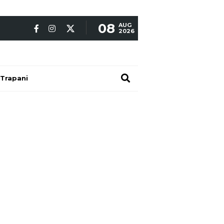
08
AUG
2026
Trapani