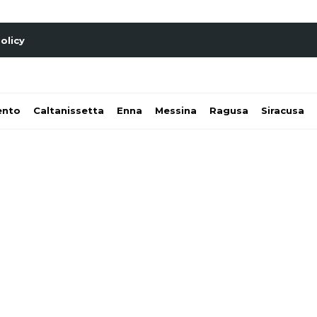
olicy
ento
Caltanissetta
Enna
Messina
Ragusa
Siracusa