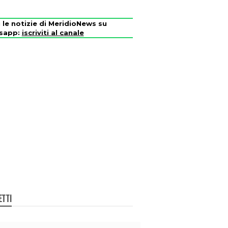
i le notizie di MeridioNews su
sapp:
iscriviti al canale
ETTI