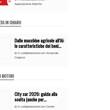
Associazione Atlantic
ESS IN CHIARO
Dalle macchine agricole all’Ai:
le caratteristiche dei beni
per accedere
di
in collaborazione con Armando
all’iperammortamento
Crispino
 I MOTORI
City car 2026: guida alla
scelta (anche per
neopatentati)
di
in collaborazione con Comer