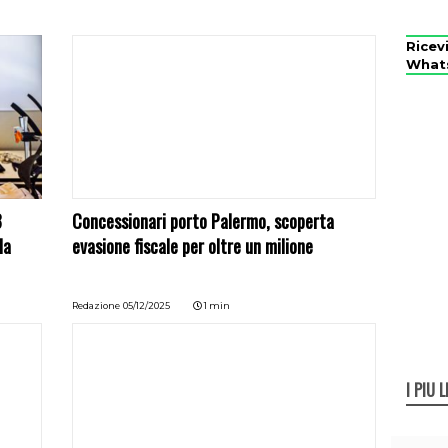
Ricev
What
3
Concessionari porto Palermo, scoperta
la
evasione fiscale per oltre un milione
Redazione
05/12/2025
1 min
I PIÙ L