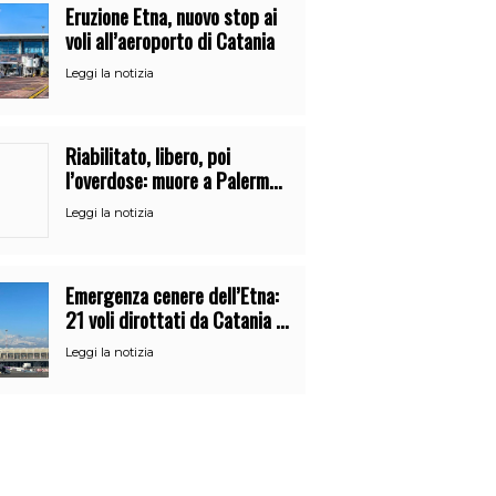
Eruzione Etna, nuovo stop ai
voli all’aeroporto di Catania
Leggi la notizia
Riabilitato, libero, poi
l’overdose: muore a Palermo
un mese dopo l’uscita dalla
Leggi la notizia
comunità
Emergenza cenere dell’Etna:
21 voli dirottati da Catania a
Palermo
Leggi la notizia