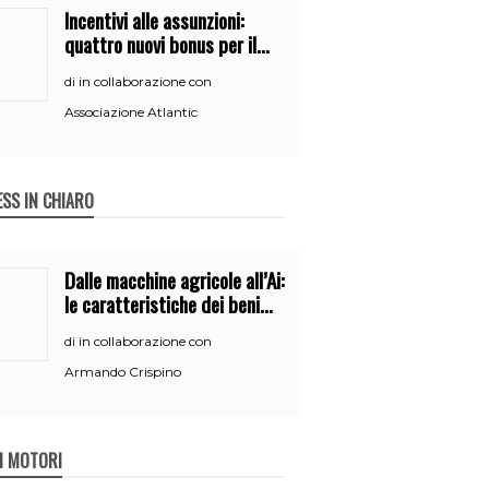
Incentivi alle assunzioni:
quattro nuovi bonus per il
2026
in collaborazione con
di
Associazione Atlantic
ESS IN CHIARO
Dalle macchine agricole all’Ai:
le caratteristiche dei beni
per accedere
in collaborazione con
di
all’iperammortamento
Armando Crispino
 I MOTORI