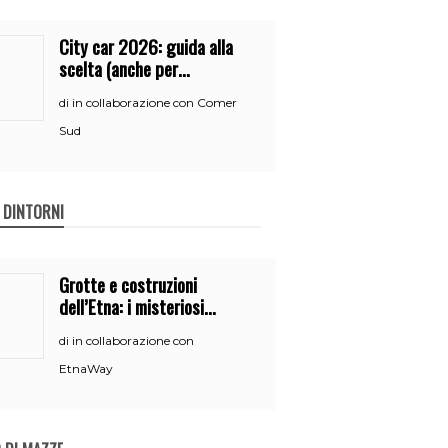
City car 2026: guida alla
scelta (anche per
neopatentati)
in collaborazione con Comer
di
Sud
E DINTORNI
Grotte e costruzioni
dell’Etna: i misteriosi
nascondigli del vulcano
in collaborazione con
di
EtnaWay