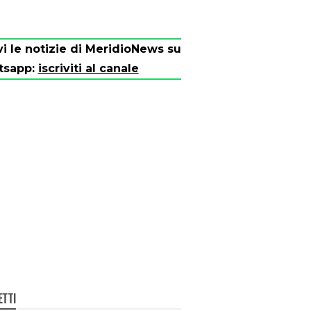
vi le notizie di MeridioNews su
tsapp:
iscriviti al canale
ETTI