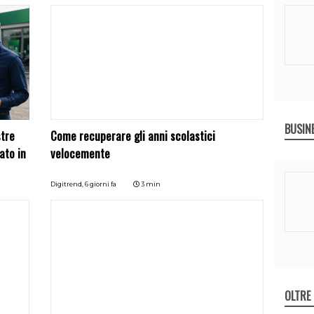
BUSIN
stre
Come recuperare gli anni scolastici
ato in
velocemente
Digitrend,
6 giorni fa
3 min
OLTRE