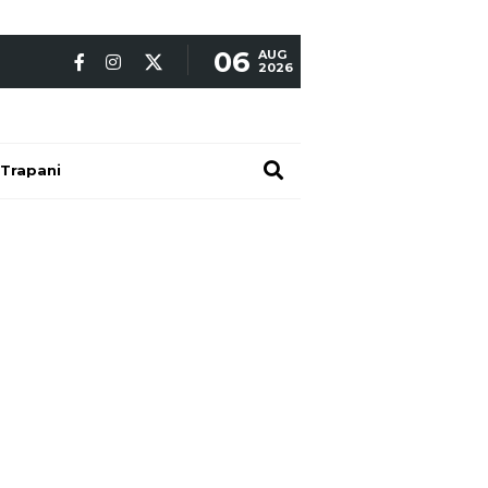
06
AUG
2026
Trapani