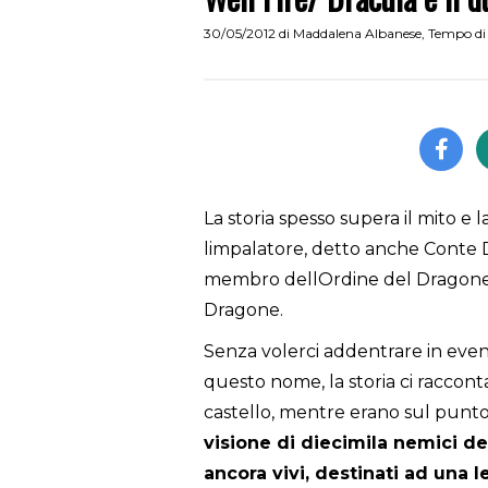
30/05/2012
di
Maddalena Albanese
,
Tempo di 
La storia spesso supera il mito e la
limpalatore, detto anche Conte D
membro dellOrdine del Dragone, 
Dragone.
Senza volerci addentrare in eventu
questo nome, la storia ci racconta
castello, mentre erano sul punto
visione di diecimila nemici de
ancora vivi, destinati ad una l