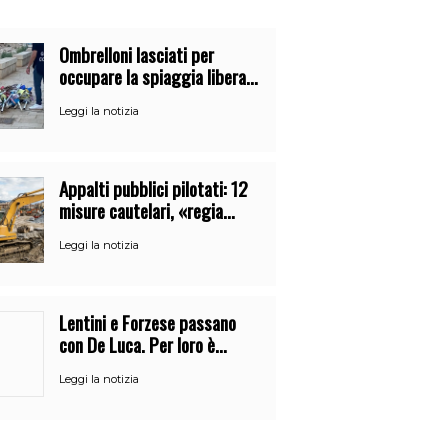
Ombrelloni lasciati per
occupare la spiaggia libera.
Maxi sequestro della Guardia
Leggi la notizia
Costiera
Appalti pubblici pilotati: 12
misure cautelari, «regia
occulta» di un uomo vicino al
Leggi la notizia
clan
Lentini e Forzese passano
con De Luca. Per loro è
l’ennesimo cambio di partito
Leggi la notizia