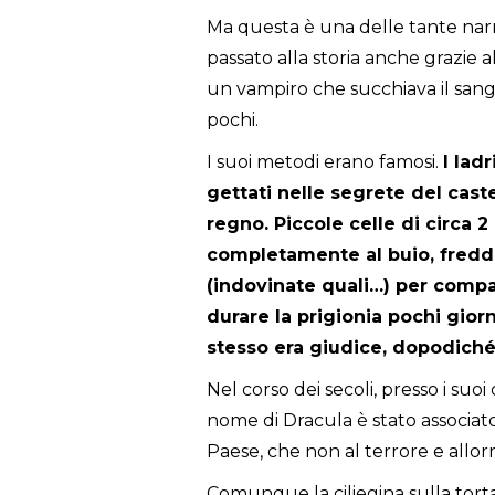
Ma questa è una delle tante narr
passato alla storia anche grazie 
un vampiro che succhiava il sa
pochi.
I suoi metodi erano famosi.
I ladr
gettati nelle segrete del caste
regno. Piccole celle di circa 2 
completamente al buio,
fredde
(indovinate quali…) per compa
durare la prigionia pochi giorn
stesso era giudice, dopodiché
Nel corso dei secoli, presso i suo
nome di Dracula è stato associato
Paese, che non al terrore e allor
Comunque la ciliegina sulla tort