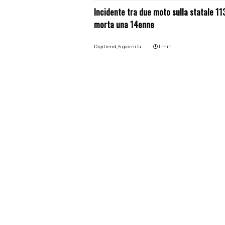
Incidente tra due moto sulla statale 113
morta una 14enne
Digitrend,
6 giorni fa
1 min