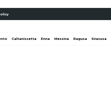
olicy
ento
Caltanissetta
Enna
Messina
Ragusa
Siracusa