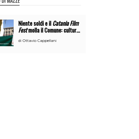
 DI MAZZE
Niente soldi e il
Catania Film
Fest
molla il Comune: cultura
o broru di ciciri?
Ottavio Cappellani
di