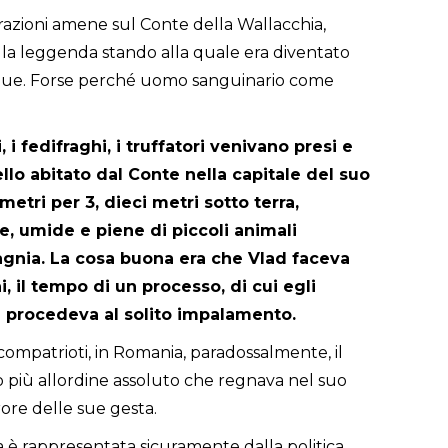
azioni amene sul Conte della Wallacchia,
alla leggenda stando alla quale era diventato
ngue. Forse perché uomo sanguinario come
i, i fedifraghi, i truffatori venivano presi e
llo abitato dal Conte nella capitale del suo
metri per 3, dieci metri sotto terra,
, umide e piene di piccoli animali
gnia. La cosa buona era che Vlad faceva
i, il tempo di un processo, di cui egli
 procedeva al solito impalamento.
i compatrioti, in Romania, paradossalmente, il
 più allordine assoluto che regnava nel suo
rore delle sue gesta.
a è rappresentata sicuramente dalla politica