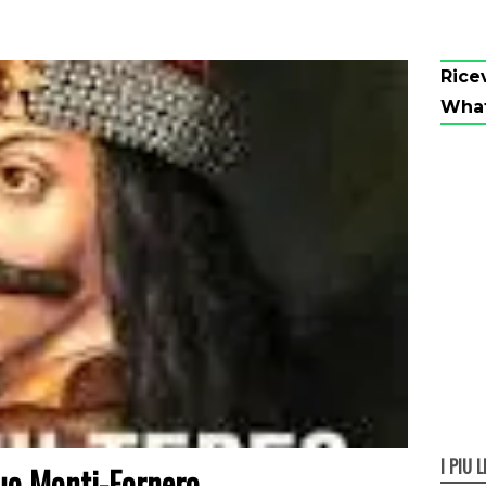
Rice
Wha
I PIÙ L
duo Monti-Fornero