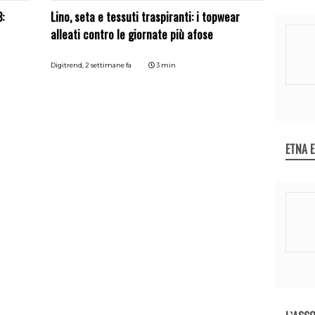
:
Lino, seta e tessuti traspiranti: i topwear
alleati contro le giornate più afose
Digitrend,
2 settimane fa
3 min
ETNA 