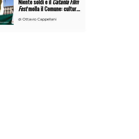
Niente soldi e il
Catania Film
Fest
molla il Comune: cultura
o broru di ciciri?
Ottavio Cappellani
di