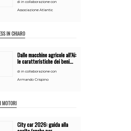
in collaborazione con
di
Associazione Atlantic
ESS IN CHIARO
Dalle macchine agricole all’Ai:
le caratteristiche dei beni
per accedere
in collaborazione con
di
all’iperammortamento
Armando Crispino
 I MOTORI
City car 2026: guida alla
scelta (anche per