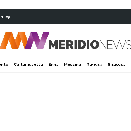
olicy
ento
Caltanissetta
Enna
Messina
Ragusa
Siracusa