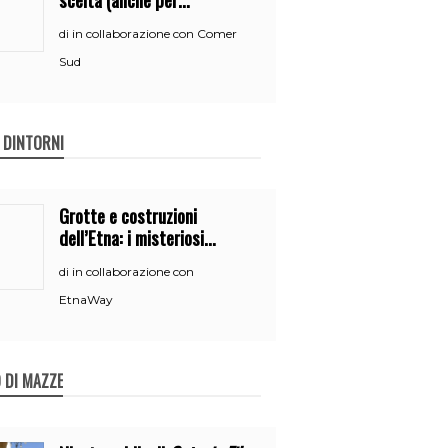
neopatentati)
in collaborazione con Comer
di
Sud
E DINTORNI
Grotte e costruzioni
dell’Etna: i misteriosi
nascondigli del vulcano
in collaborazione con
di
EtnaWay
 DI MAZZE