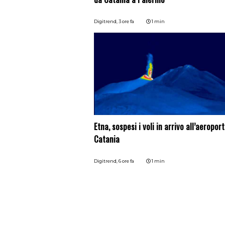
Digitrend,
3 ore fa
1 min
Etna, sospesi i voli in arrivo all’aeroport
Catania
Digitrend,
6 ore fa
1 min