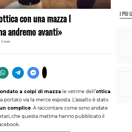
I PIÙ L
ottica con una mazza I
 ma andremo avanti»
 1 min
fondato a colpi di mazza
le vetrine dell’
ottica
a portato via la merce esposta. L’assalto è stato
i un complice
. A raccontare come sono andate
rietari, che questa mattina hanno pubblicato il
Facebook.