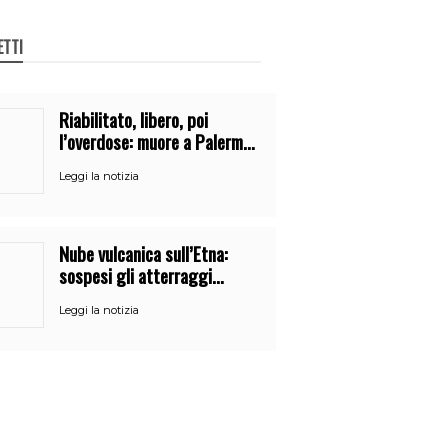
ETTI
Riabilitato, libero, poi
l’overdose: muore a Palermo
un mese dopo l’uscita dalla
Leggi la notizia
comunità
Nube vulcanica sull’Etna:
sospesi gli atterraggi
all’aeroporto di Catania
Leggi la notizia