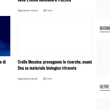
Digitrend,
4 ore fa
1 min
BUSIN
o di
Crollo Messina: proseguono le ricerche, esami
Dna su materiale biologico ritrovato
Digitrend,
6 ore fa
1 min
OLTRE