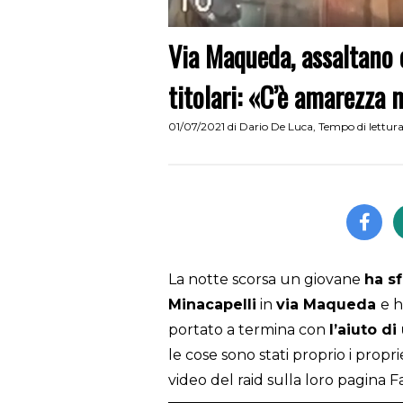
Via Maqueda, assaltano 
titolari: «C’è amarezza
01/07/2021
di
Dario De Luca
,
Tempo di lettura
La notte scorsa un giovane
ha s
Minacapelli
in
via
Maqueda
e h
portato a termina con
l’aiuto d
le cose sono stati proprio i prop
video del raid sulla loro pagina 