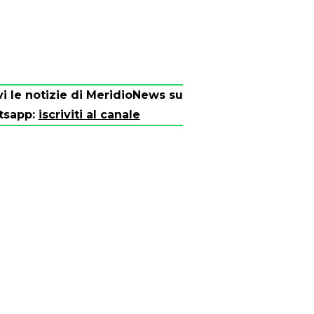
vi le notizie di MeridioNews su
tsapp:
iscriviti al canale