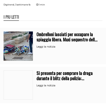
Digitrend,
3 settimane fa
1 min
I PIÙ LETTI
Ombrelloni lasciati per occupare la
spiaggia libera. Maxi sequestro della
Guardia Costiera
Leggi la notizia
Si presenta per comprare la droga
durante il blitz della polizia:
denunciati due pusher a Catania
Leggi la notizia