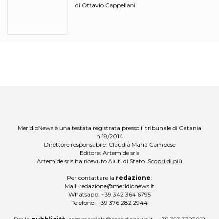
ciciri?
Ottavio Cappellani
di
MeridioNews è una testata registrata presso il tribunale di Catania
n.18/2014
Direttore responsabile: Claudia Maria Campese
Editore: Artemide srls
Artemide srls ha ricevuto Aiuti di Stato
Scopri di più
Per contattare la
redazione
:
Mail:
redazione@meridionews.it
Whatsapp:
+39 342 364 6795
Telefono:
+39 376 282 2944