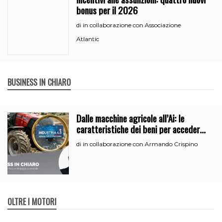
bonus per il 2026
in collaborazione con Associazione
di
Atlantic
BUSINESS IN CHIARO
Dalle macchine agricole all’Ai: le
caratteristiche dei beni per accedere
all’iperammortamento
in collaborazione con Armando Crispino
di
OLTRE I MOTORI