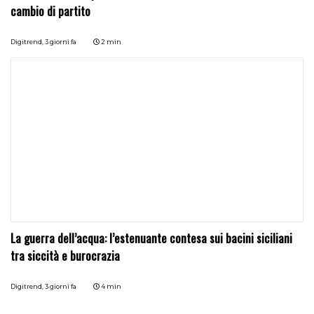
cambio di partito
Digitrend,
3 giorni fa
2 min
La guerra dell’acqua: l’estenuante contesa sui bacini siciliani
tra siccità e burocrazia
Digitrend,
3 giorni fa
4 min