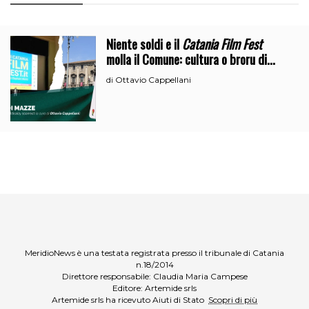
Niente soldi e il
Catania Film Fest
molla il Comune: cultura o broru di
ciciri?
Ottavio Cappellani
di
MeridioNews è una testata registrata presso il tribunale di Catania
n.18/2014
Direttore responsabile: Claudia Maria Campese
Editore: Artemide srls
Artemide srls ha ricevuto Aiuti di Stato
Scopri di più