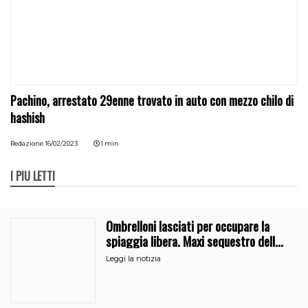
Pachino, arrestato 29enne trovato in auto con mezzo chilo di
hashish
Redazione
16/02/2023
1 min
I PIÙ LETTI
Ombrelloni lasciati per occupare la
spiaggia libera. Maxi sequestro della
Guardia Costiera
Leggi la notizia