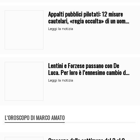
Appalti pubblici pilotati: 12 misure
cautelari, «regia occulta» di un uomo
vicino al clan
Leggi la notizia
Lentini e Forzese passano con De
Luca. Per loro è l’ennesimo cambio di
partito
Leggi la notizia
L`OROSCOPO DI MARCO AMATO