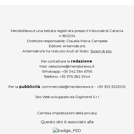
MeridioNews è una testata registrata presso il tribunale di Catania
n.18/2014
Direttore responsabile: Claudia Maria Campese
Editore: Artemide srls
Artemide srls ha ricevuto Aiuti di Stato
Scopri di più
Per contattare la
redazione
:
Mail:
redazione@meridionews.it
Whatsapp:
+39 342 364 6795
Telefono:
+39 376 282 2944
Per la
pubblicità
:
commerciale@meridionews.it
-
+39 393 3323012
Sito Web sviluppato da
Digitrend S.r.l
Cambia impostazioni della privacy
Questo sito è associato alla