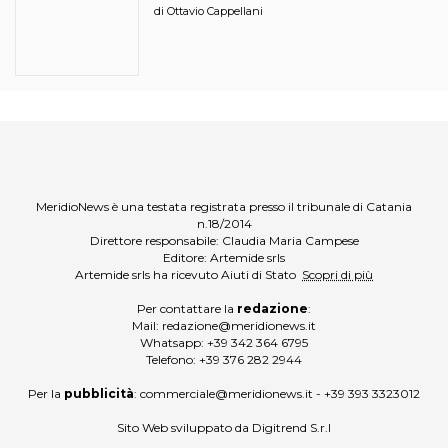
ciciri?
di
Ottavio Cappellani
MeridioNews è una testata registrata presso il tribunale di Catania
n.18/2014
Direttore responsabile: Claudia Maria Campese
Editore: Artemide srls
Artemide srls ha ricevuto Aiuti di Stato
Scopri di più
Per contattare la
redazione
:
Mail:
redazione@meridionews.it
Whatsapp:
+39 342 364 6795
Telefono:
+39 376 282 2944
Per la
pubblicità
:
commerciale@meridionews.it
-
+39 393 3323012
Sito Web sviluppato da
Digitrend S.r.l