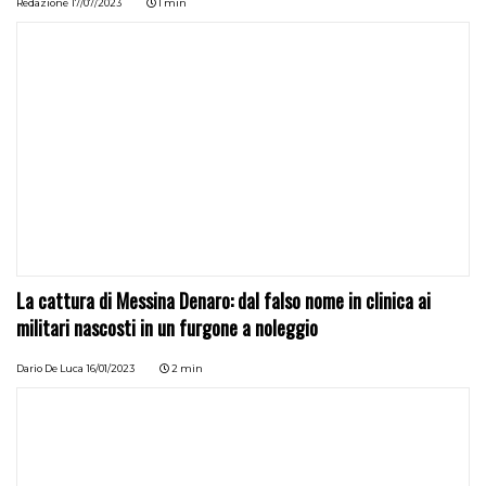
Redazione
17/07/2023
1 min
La cattura di Messina Denaro: dal falso nome in clinica ai
militari nascosti in un furgone a noleggio
Dario De Luca
16/01/2023
2 min