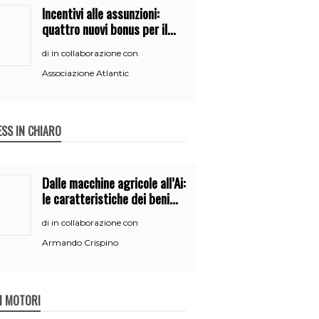
Incentivi alle assunzioni:
quattro nuovi bonus per il
2026
in collaborazione con
di
Associazione Atlantic
ESS IN CHIARO
Dalle macchine agricole all’Ai:
le caratteristiche dei beni
per accedere
in collaborazione con
di
all’iperammortamento
Armando Crispino
 I MOTORI