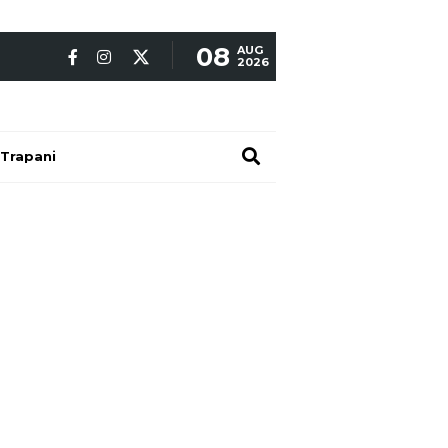
08
AUG
2026
Trapani