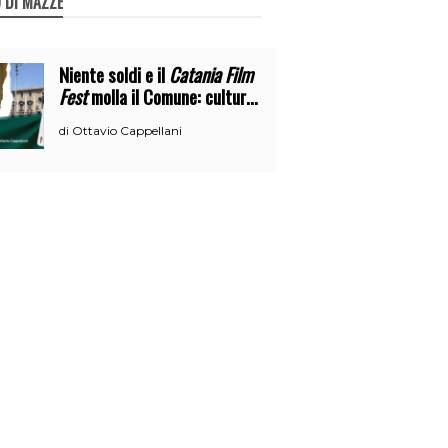
 DI MAZZE
Niente soldi e il
Catania Film
Fest
molla il Comune: cultura
o broru di ciciri?
Ottavio Cappellani
di