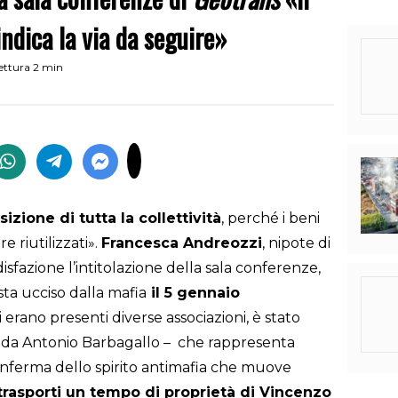
indica la via da seguire»
ettura 2 min
zione di tutta la collettività
, perché i beni
 riutilizzati».
Francesca Andreozzi
, nipote di
fazione l’intitolazione della sala conferenze,
ista ucciso dalla mafia
il 5 gennaio
ui erano presenti diverse associazioni, è stato
o da Antonio Barbagallo – che rappresenta
onferma dello spirito antimafia che muove
 trasporti un tempo di proprietà di Vincenzo