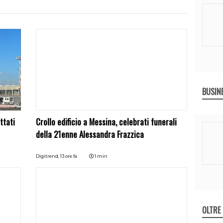
BUSIN
ttati
Crollo edificio a Messina, celebrati funerali
della 21enne Alessandra Frazzica
Digitrend,
13 ore fa
1 min
OLTRE