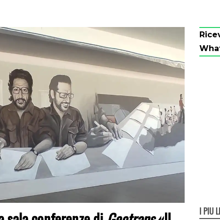
Rice
Wha
I PIÙ L
la sala conferenze di
Geotrans
«Il