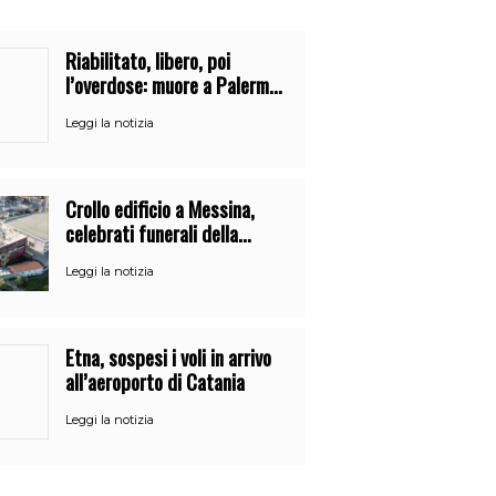
Riabilitato, libero, poi
l’overdose: muore a Palermo
un mese dopo l’uscita dalla
Leggi la notizia
comunità
Crollo edificio a Messina,
celebrati funerali della
21enne Alessandra Frazzica
Leggi la notizia
Etna, sospesi i voli in arrivo
all’aeroporto di Catania
Leggi la notizia