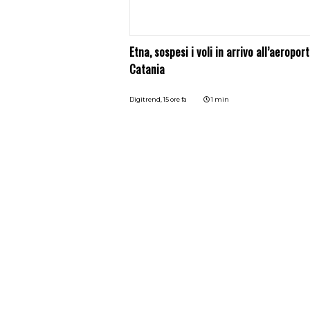
Etna, sospesi i voli in arrivo all’aeroport
Catania
Digitrend,
15 ore fa
1 min