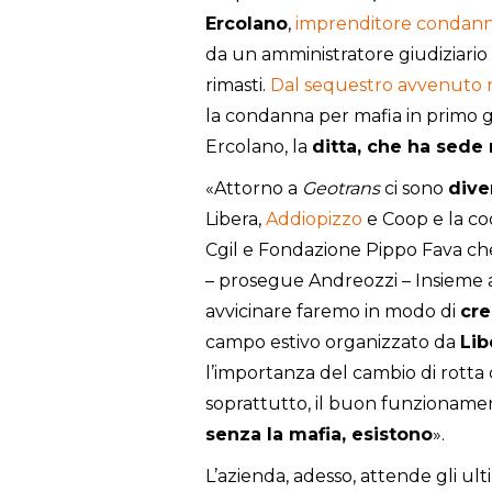
Ercolano
,
imprenditore condanna
da un amministratore giudiziario 
rimasti.
Dal sequestro avvenuto 
la condanna per mafia in primo g
Ercolano, la
ditta, che ha sede 
«Attorno a
Geotrans
ci sono
dive
Libera,
Addiopizzo
e Coop e la co
Cgil e Fondazione Pippo Fava ch
– prosegue Andreozzi – Insieme a 
avvicinare faremo in modo di
cre
campo estivo organizzato da
Lib
l’importanza del cambio di rotta 
soprattutto, il buon funzionamen
senza la mafia, esistono
».
L’azienda, adesso, attende gli ult