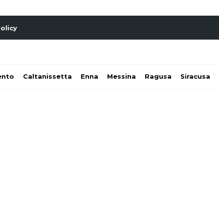
olicy
ento
Caltanissetta
Enna
Messina
Ragusa
Siracusa