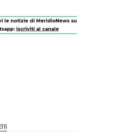
vi le notizie di MeridioNews su
tsapp:
iscriviti al canale
ETTI