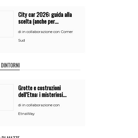
City car 2026: guida alla
scelta (anche per
neopatentati)
in collaborazione con Comer
di
Sud
E DINTORNI
Grotte e costruzioni
dell’Etna: i misteriosi
nascondigli del vulcano
in collaborazione con
di
EtnaWay