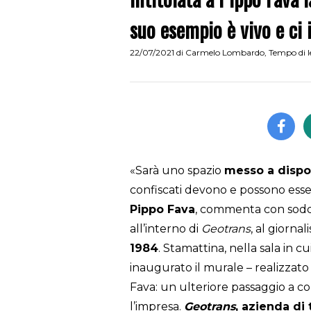
suo esempio è vivo e ci 
22/07/2021
di
Carmelo Lombardo
,
Tempo di l
«Sarà uno spazio
messo a disposi
confiscati devono e possono essere
Pippo Fava
, commenta con soddis
all’interno di
Geotrans
, al giornal
1984
. Stamattina, nella sala in c
inaugurato il murale – realizzat
Fava: un ulteriore passaggio a c
l’impresa.
Geotrans
, azienda di