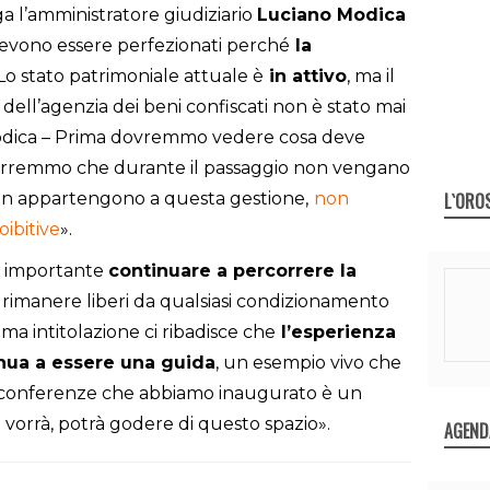
a l’amministratore giudiziario
Luciano Modica
 devono essere perfezionati perché
la
«Lo stato patrimoniale attuale è
in attivo
, ma il
dell’agenzia dei beni confiscati non è stato mai
Modica – Prima dovremmo vedere cosa deve
 vorremmo che durante il passaggio non vengano
L`ORO
 non appartengono a questa gestione,
non
ibitive
».
 è importante
continuare a percorrere la
 rimanere liberi da qualsiasi condizionamento
a intitolazione ci ribadisce che
l’esperienza
inua a essere una guida
, un esempio vivo che
la conferenze che abbiamo inaugurato è un
 vorrà, potrà godere di questo spazio».
AGEND