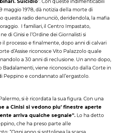
 binari. Suicidio
“. Con queste indimenticabili
 9 maggio 1978, dà notizia della morte di
o questa radio denunciò, deridendola, la mafia
 coraggio. I familiari, il Centro Impastato,
di Cinisi e l’Ordine dei Giornalisti si
 il processo e finalmente, dopo anni di calvari
 Corte d’Assise riconosce Vito Palazzolo quale
nandolo a 30 anni di reclusione. Un anno dopo,
o Badalamenti, viene riconosciuto dalla Corte in
i Peppino e condannato all’ergastolo.
alermo, si è ricordata la sua figura. Con una
 a Cinisi si vedono piu’ finestre aperte
ente arriva qualche segnale”.
Lo ha detto
eppino, che ha preso parte alle
o: “Ogni anno si sottolinea la scarsa