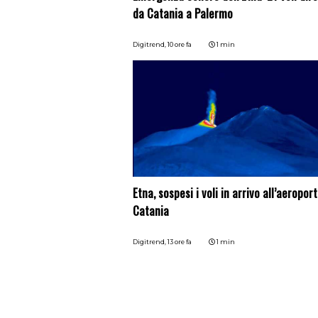
da Catania a Palermo
Digitrend,
10 ore fa
1 min
Etna, sospesi i voli in arrivo all’aeroport
Catania
Digitrend,
13 ore fa
1 min