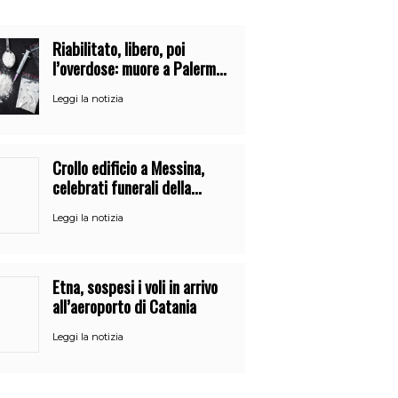
Riabilitato, libero, poi
l’overdose: muore a Palermo
un mese dopo l’uscita dalla
Leggi la notizia
comunità
Crollo edificio a Messina,
celebrati funerali della
21enne Alessandra Frazzica
Leggi la notizia
Etna, sospesi i voli in arrivo
all’aeroporto di Catania
Leggi la notizia