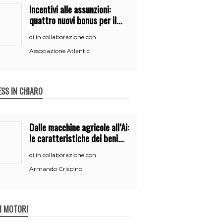
Incentivi alle assunzioni:
quattro nuovi bonus per il
2026
in collaborazione con
di
Associazione Atlantic
ESS IN CHIARO
Dalle macchine agricole all’Ai:
le caratteristiche dei beni
per accedere
in collaborazione con
di
all’iperammortamento
Armando Crispino
 I MOTORI