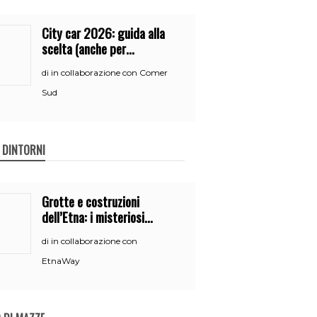
City car 2026: guida alla
scelta (anche per
neopatentati)
in collaborazione con Comer
di
Sud
E DINTORNI
Grotte e costruzioni
dell’Etna: i misteriosi
nascondigli del vulcano
in collaborazione con
di
EtnaWay