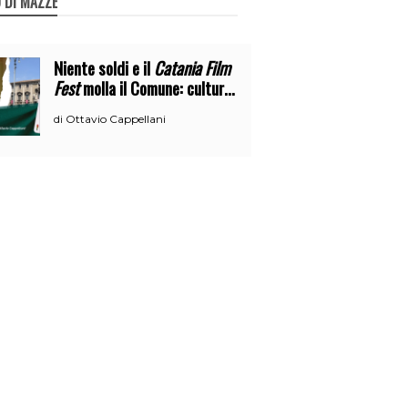
 DI MAZZE
Niente soldi e il
Catania Film
Fest
molla il Comune: cultura
o broru di ciciri?
Ottavio Cappellani
di