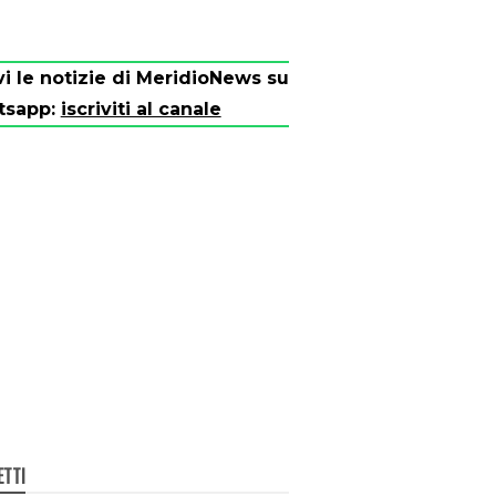
vi le notizie di MeridioNews su
tsapp:
iscriviti al canale
ETTI