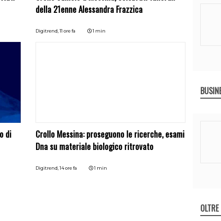
della 21enne Alessandra Frazzica
Digitrend,
11 ore fa
1 min
BUSIN
o di
Crollo Messina: proseguono le ricerche, esami
Dna su materiale biologico ritrovato
Digitrend,
14 ore fa
1 min
OLTRE