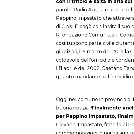
con il tritolo e salta in aria sui
parole, Radio Aut, la mattina del
Peppino Impastato che attravers
di Cinisi. E pagò con la vita il suo
Rifondazione Comunista, il Comune 
costituiscono parte civile durante
giudiziari, il 5 marzo del 2001 la
colpevole dell’omicidio e condan
l’11 aprile del 2002, Gaetano Tan
quanto mandante dell’omicidio d
Oggi nel comune in provincia di P
buona notizia:
“Finalmente anche
per Peppino Impastato, finalm
Giovanni Impastato, fratello di P
commemorazioni. E poi ha aggiunt