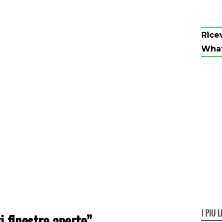
Rice
Wha
I PIÙ L
i finestre aperte”