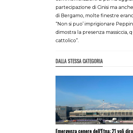
partecipazione di Cinisi ma anche
di Bergamo, molte finestre erano 
“Non si puo’ imprigionare Peppino
dimostra la presenza massiccia, q
cattolico”.
DALLA STESSA CATEGORIA
Emergenza cenere dell’Etna: 21 voli diro