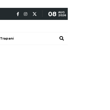
08
AUG
2026
Trapani