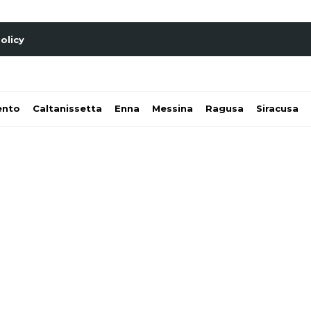
olicy
ento
Caltanissetta
Enna
Messina
Ragusa
Siracusa