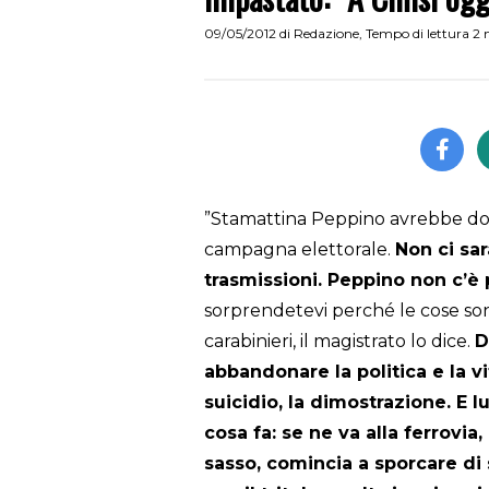
09/05/2012
di
Redazione
,
Tempo di lettura 2
”Stamattina Peppino avrebbe dov
campagna elettorale.
Non ci sa
trasmissioni. Peppino non c’è p
sorprendetevi perché le cose so
carabinieri, il magistrato lo dice.
D
abbandonare la politica e la v
suicidio, la dimostrazione. E l
cosa fa: se ne va alla ferrovia
sasso, comincia a sporcare di s