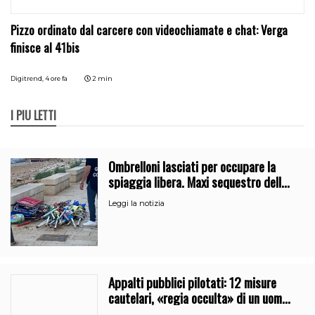
Pizzo ordinato dal carcere con videochiamate e chat: Verga
finisce al 41bis
Digitrend,
4 ore fa
2 min
I PIÙ LETTI
Ombrelloni lasciati per occupare la
spiaggia libera. Maxi sequestro della
Guardia Costiera
Leggi la notizia
Appalti pubblici pilotati: 12 misure
cautelari, «regia occulta» di un uomo
vicino al clan