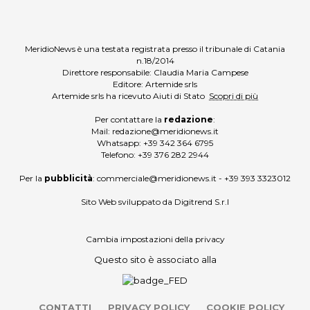
MeridioNews è una testata registrata presso il tribunale di Catania
n.18/2014
Direttore responsabile: Claudia Maria Campese
Editore: Artemide srls
Artemide srls ha ricevuto Aiuti di Stato
Scopri di più
Per contattare la
redazione
:
Mail:
redazione@meridionews.it
Whatsapp:
+39 342 364 6795
Telefono:
+39 376 282 2944
Per la
pubblicità
:
commerciale@meridionews.it
-
+39 393 3323012
Sito Web sviluppato da
Digitrend S.r.l
Cambia impostazioni della privacy
Questo sito è associato alla
CONTATTI
PRIVACY POLICY
COOKIE POLICY