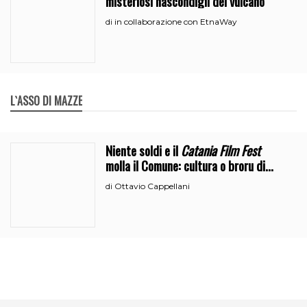
misteriosi nascondigli del vulcano
in collaborazione con EtnaWay
di
L`ASSO DI MAZZE
Niente soldi e il
Catania Film Fest
molla il Comune: cultura o broru di
ciciri?
Ottavio Cappellani
di