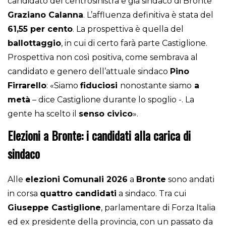
candidato del centrosinistra e già sindaco di Bronte
Graziano Calanna
. L’affluenza definitiva è stata del
61,55 per cento
. La prospettiva è quella del
ballottaggio
, in cui di certo farà parte Castiglione.
Prospettiva non così positiva, come sembrava al
candidato e genero dell’attuale sindaco
Pino
Firrarello
: «Siamo
fiduciosi
nonostante siamo
a
metà
– dice Castiglione durante lo spoglio -. La
gente ha scelto il
senso civico
».
Elezioni a Bronte: i candidati alla carica di
sindaco
Alle
elezioni Comunali 2026
a
Bronte
sono andati
in corsa
quattro candidati
a sindaco. Tra cui
Giuseppe Castiglione
, parlamentare di Forza Italia
ed ex presidente della provincia, con un passato da