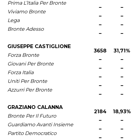
Prima L’Italia Per Bronte
–
–
Viviamo Bronte
–
–
Lega
–
–
Bronte Adesso
–
–
GIUSEPPE CASTIGLIONE
3658
31,71%
Forza Bronte
–
–
Giovani Per Bronte
–
–
Forza Italia
–
–
Uniti Per Bronte
–
–
Azzurri Per Bronte
–
–
GRAZIANO CALANNA
2184
18,93%
Bronte Per Il Futuro
–
–
Guardiamo Avanti Insieme
–
–
Partito Democratico
–
–