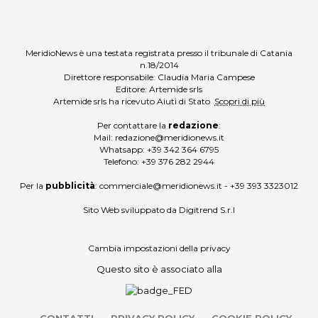
MeridioNews è una testata registrata presso il tribunale di Catania
n.18/2014
Direttore responsabile: Claudia Maria Campese
Editore: Artemide srls
Artemide srls ha ricevuto Aiuti di Stato
Scopri di più
Per contattare la
redazione
:
Mail:
redazione@meridionews.it
Whatsapp:
+39 342 364 6795
Telefono:
+39 376 282 2944
Per la
pubblicità
:
commerciale@meridionews.it
-
+39 393 3323012
Sito Web sviluppato da
Digitrend S.r.l
Cambia impostazioni della privacy
Questo sito è associato alla
CONTATTI
PRIVACY POLICY
COOKIE POLICY