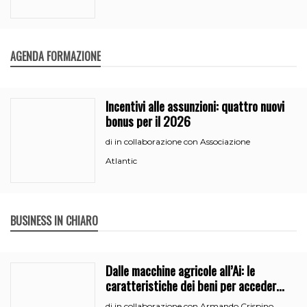
AGENDA FORMAZIONE
Incentivi alle assunzioni: quattro nuovi
bonus per il 2026
in collaborazione con Associazione
di
Atlantic
BUSINESS IN CHIARO
Dalle macchine agricole all’Ai: le
caratteristiche dei beni per accedere
all’iperammortamento
in collaborazione con Armando Crispino
di