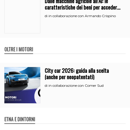
Dalle macchine agricole all’Ai: le
caratteristiche dei beni per accedere
all’iperammortamento
in collaborazione con Armando Crispino
di
OLTRE I MOTORI
City car 2026: guida alla scelta
(anche per neopatentati)
in collaborazione con Comer Sud
di
ETNA E DINTORNI