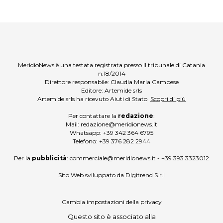
MeridioNews è una testata registrata presso il tribunale di Catania
n.18/2014
Direttore responsabile: Claudia Maria Campese
Editore: Artemide srls
Artemide srls ha ricevuto Aiuti di Stato
Scopri di più
Per contattare la
redazione
:
Mail:
redazione@meridionews.it
Whatsapp:
+39 342 364 6795
Telefono:
+39 376 282 2944
Per la
pubblicità
:
commerciale@meridionews.it
-
+39 393 3323012
Sito Web sviluppato da
Digitrend S.r.l
Cambia impostazioni della privacy
Questo sito è associato alla