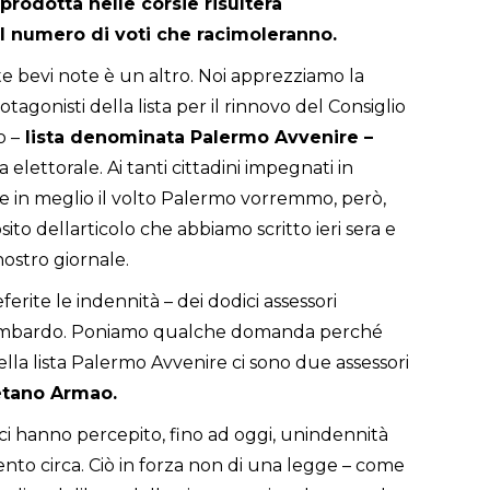
prodotta nelle corsie risulterà
l numero di voti che racimoleranno.
te bevi note è un altro. Noi apprezziamo la
otagonisti della lista per il rinnovo del Consiglio
o –
lista denominata Palermo Avvenire –
elettorale. Ai tanti cittadini impegnati in
e in meglio il volto Palermo vorremmo, però,
 dellarticolo che abbiamo scritto ieri sera e
nostro giornale.
eferite le indennità – dei dodici assessori
a Lombardo. Poniamo qualche domanda perché
lla lista Palermo Avvenire ci sono due assessori
tano Armao.
ici hanno percepito, fino ad oggi, unindennità
nto circa. Ciò in forza non di una legge – come