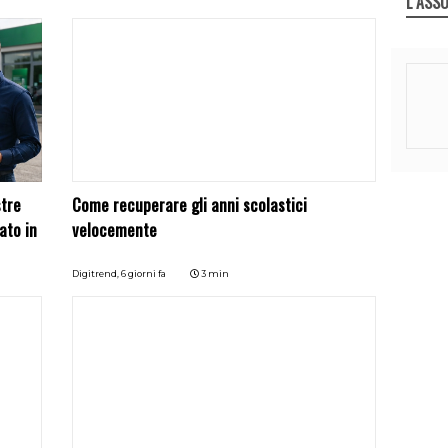
L`ASSO
stre
Come recuperare gli anni scolastici
ato in
velocemente
Digitrend,
6 giorni fa
3 min