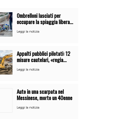
Ombrelloni lasciati per
occupare la spiaggia libera.
Maxi sequestro della Guardia
Leggi la notizia
Costiera
Appalti pubblici pilotati: 12
misure cautelari, «regia
occulta» di un uomo vicino al
Leggi la notizia
clan
Auto in una scarpata nel
Messinese, morto un 40enne
Leggi la notizia