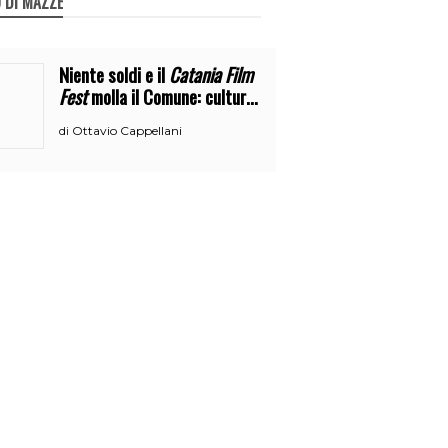
 DI MAZZE
Niente soldi e il
Catania Film
Fest
molla il Comune: cultura
o broru di ciciri?
Ottavio Cappellani
di