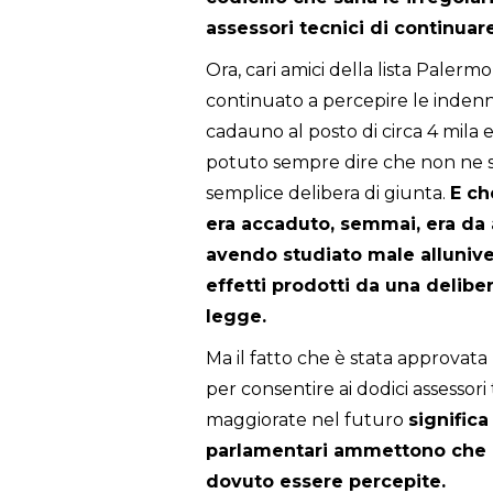
assessori tecnici di continua
Ora, cari amici della lista Palermo 
continuato a percepire le indenni
cadauno al posto di circa 4 mila 
potuto sempre dire che non ne sa
semplice delibera di giunta.
E ch
era accaduto, semmai, era da ad
avendo studiato male alluniver
effetti prodotti da una deliber
legge.
Ma il fatto che è stata approvata 
per consentire ai dodici assessori
maggiorate nel futuro
significa
parlamentari ammettono che 
dovuto essere percepite.