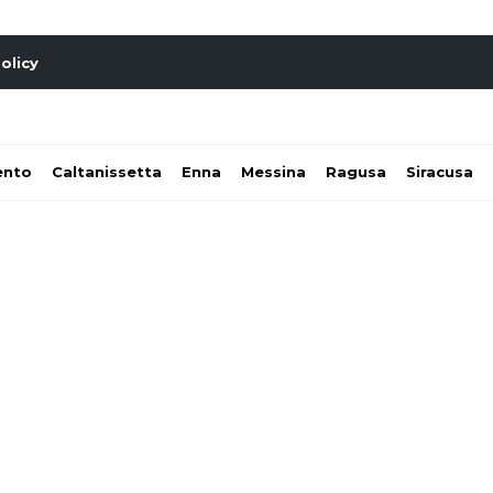
olicy
ento
Caltanissetta
Enna
Messina
Ragusa
Siracusa