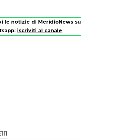
vi le notizie di MeridioNews su
tsapp:
iscriviti al canale
ETTI