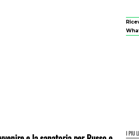
Rice
Wha
I PIÙ L
venire e la sanatoria per Russo e