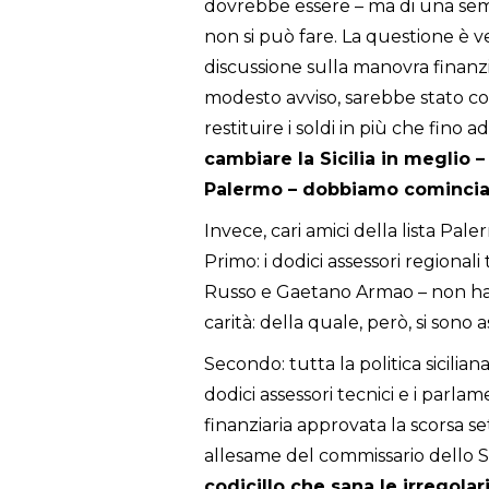
dovrebbe essere – ma di una semp
non si può fare. La questione è v
discussione sulla manovra finanzi
modesto avviso, sarebbe stato corr
restituire i soldi in più che fino
cambiare la Sicilia in meglio 
Palermo – dobbiamo cominciare
Invece, cari amici della lista Pa
Primo: i dodici assessori regionali
Russo e Gaetano Armao – non hanno
carità: della quale, però, si sono a
Secondo: tutta la politica sicilia
dodici assessori tecnici e i parl
finanziaria approvata la scorsa se
allesame del commissario dello S
codicillo che sana le irregol