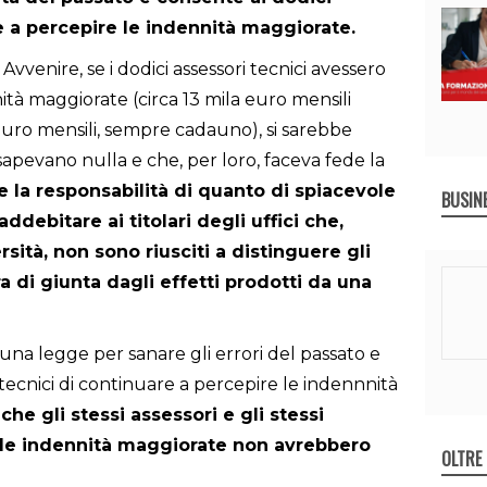
re a percepire le indennità maggiorate.
Avvenire, se i dodici assessori tecnici avessero
tà maggiorate (circa 13 mila euro mensili
euro mensili, sempre cadauno), si sarebbe
pevano nulla e che, per loro, faceva fede la
e la responsabilità di quanto di spiacevole
BUSIN
debitare ai titolari degli uffici che,
sità, non sono riusciti a distinguere gli
a di giunta dagli effetti prodotti da una
una legge per sanare gli errori del passato e
 tecnici di continuare a percepire le indennnità
 che gli stessi assessori e gli stessi
le indennità maggiorate non avrebbero
OLTRE