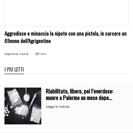
Aggredisce e minaccia la nipote con una pistola, in carcere un
69enne dell’Agrigentino
Digitrend,
4 ore fa
1 min
I PIÙ LETTI
Riabilitato, libero, poi l’overdose:
muore a Palermo un mese dopo
l’uscita dalla comunità
Leggi la notizia