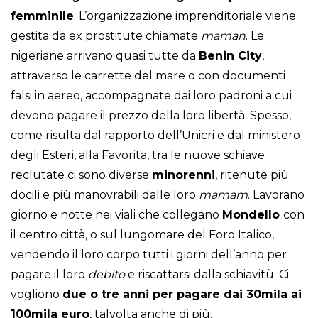
femminile
. L’organizzazione imprenditoriale viene
gestita da ex prostitute chiamate
maman
. Le
nigeriane arrivano quasi tutte da
Benin City
,
attraverso le carrette del mare o con documenti
falsi in aereo, accompagnate dai loro padroni a cui
devono pagare il prezzo della loro libertà. Spesso,
come risulta dal rapporto dell’Unicri e dal ministero
degli Esteri, alla Favorita, tra le nuove schiave
reclutate ci sono diverse
minorenni
, ritenute più
docili e più manovrabili dalle loro
mamam
. Lavorano
giorno e notte nei viali che collegano
Mondello
con
il centro città, o sul lungomare del Foro Italico,
vendendo il loro corpo tutti i giorni dell’anno per
pagare il loro
debito
e riscattarsi dalla schiavitù. Ci
vogliono
due o tre anni per pagare dai 30mila ai
100mila euro
, talvolta anche di più.