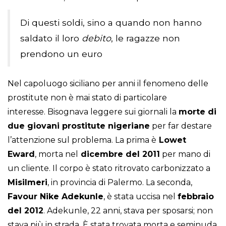
Di questi soldi, sino a quando non hanno
saldato il loro
debito
, le ragazze non
prendono un euro
Nel capoluogo siciliano per anni il fenomeno delle
prostitute non è mai stato di particolare
interesse. Bisognava leggere sui giornali la
morte di
due giovani prostitute nigeriane
per far destare
l’attenzione sul problema. La prima è
Lowet
Eward
, morta nel
dicembre del 2011
per mano di
un cliente. Il corpo è stato ritrovato carbonizzato a
Misilmeri
, in provincia di Palermo. La seconda,
Favour Nike Adekunle
, è stata uccisa nel
febbraio
del 2012
. Adekunle, 22 anni, stava per sposarsi; non
stava più in strada. È stata trovata morta e seminuda,