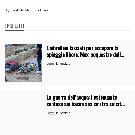
Digitrend,
18 ore fa
1 min
I PIÙ LETTI
Ombrelloni lasciati per occupare la
spiaggia libera. Maxi sequestro della
Guardia Costiera
Leggi la notizia
La guerra dell’acqua: l’estenuante
contesa sui bacini siciliani tra siccità
e burocrazia
Leggi la notizia