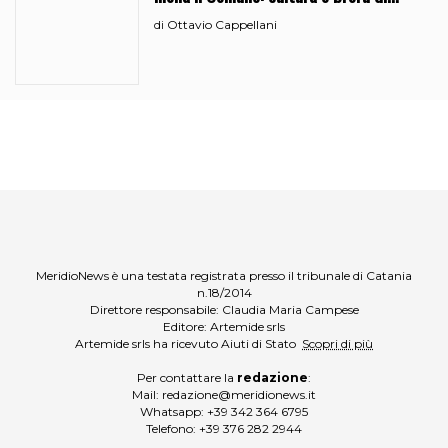
ciciri?
Ottavio Cappellani
di
MeridioNews è una testata registrata presso il tribunale di Catania
n.18/2014
Direttore responsabile: Claudia Maria Campese
Editore: Artemide srls
Artemide srls ha ricevuto Aiuti di Stato
Scopri di più
Per contattare la
redazione
:
Mail:
redazione@meridionews.it
Whatsapp:
+39 342 364 6795
Telefono:
+39 376 282 2944