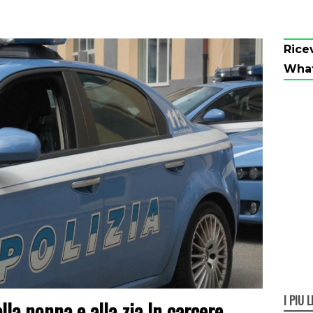
Rice
Wha
I PIÙ L
lla nonna e alla zia In carcere