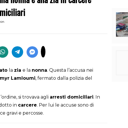
miciliari
min
ato
la
zia
e la
nonna
. Questa l’accusa nei
amyr
Lamloumi
, fermato dalla polizia del
’ordine, si trovava agli
arresti
domiciliari
. In
ndotto in
carcere
. Per lui le accuse sono di
ce gravi e percosse.