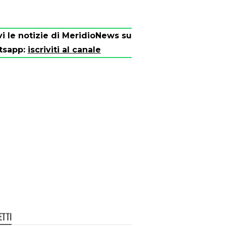
vi le notizie di MeridioNews su
tsapp:
iscriviti al canale
ETTI