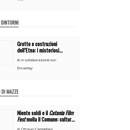
E DINTORNI
Grotte e costruzioni
dell’Etna: i misteriosi
nascondigli del vulcano
in collaborazione con
di
EtnaWay
 DI MAZZE
Niente soldi e il
Catania Film
Fest
molla il Comune: cultura
o broru di ciciri?
Ottavio Cappellani
di