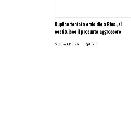
Duplice tentato omicidio a Riesi, si
costituisce il presunto aggressore
Digitrend,
18 ore fa
1 min