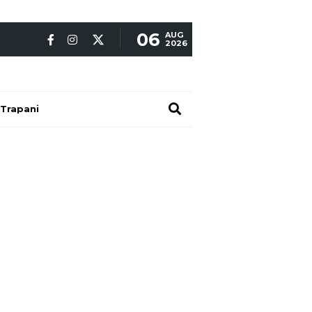
06
AUG
2026
Trapani