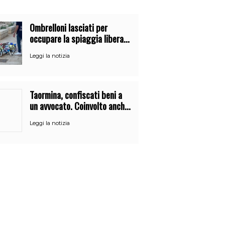
Ombrelloni lasciati per
occupare la spiaggia libera.
Maxi sequestro della Guardia
Leggi la notizia
Costiera
Taormina, confiscati beni a
un avvocato. Coinvolto anche
dipendente del Comune
Leggi la notizia