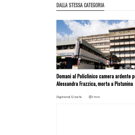
DALLA STESSA CATEGORIA
Domani al Policlinico camera ardente p
Alessandra Frazzica, morta a Pistunina
Digitrend,
12 ore fa
1 min