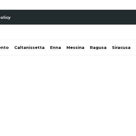
olicy
ento
Caltanissetta
Enna
Messina
Ragusa
Siracusa