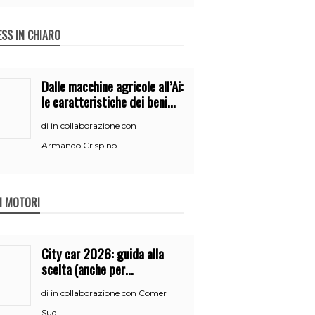
ESS IN CHIARO
Dalle macchine agricole all’Ai:
le caratteristiche dei beni
per accedere
in collaborazione con
di
all’iperammortamento
Armando Crispino
 I MOTORI
City car 2026: guida alla
scelta (anche per
neopatentati)
in collaborazione con Comer
di
Sud