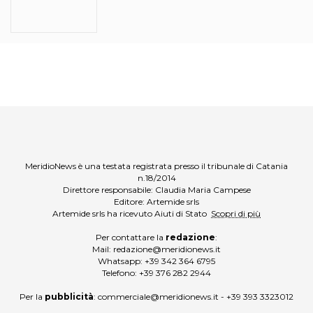
MeridioNews è una testata registrata presso il tribunale di Catania
n.18/2014
Direttore responsabile: Claudia Maria Campese
Editore: Artemide srls
Artemide srls ha ricevuto Aiuti di Stato
Scopri di più
Per contattare la
redazione
:
Mail:
redazione@meridionews.it
Whatsapp:
+39 342 364 6795
Telefono:
+39 376 282 2944
Per la
pubblicità
:
commerciale@meridionews.it
-
+39 393 3323012