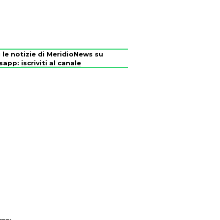
i le notizie di MeridioNews su
sapp:
iscriviti al canale