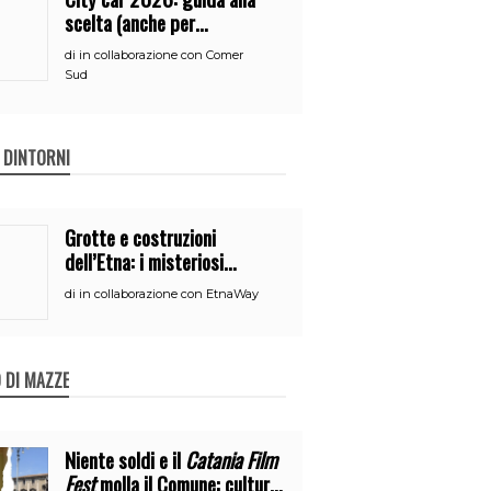
scelta (anche per
neopatentati)
di
in collaborazione con Comer
Sud
E DINTORNI
Grotte e costruzioni
dell’Etna: i misteriosi
nascondigli del vulcano
di
in collaborazione con EtnaWay
 DI MAZZE
Niente soldi e il
Catania Film
Fest
molla il Comune: cultura