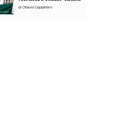
o broru di ciciri?
di
Ottavio Cappellani