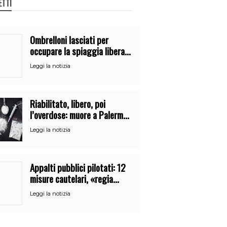
ETTI
Ombrelloni lasciati per
occupare la spiaggia libera.
Maxi sequestro della Guardia
Leggi la notizia
Costiera
Riabilitato, libero, poi
l’overdose: muore a Palermo
un mese dopo l’uscita dalla
Leggi la notizia
comunità
Appalti pubblici pilotati: 12
misure cautelari, «regia
occulta» di un uomo vicino al
Leggi la notizia
clan