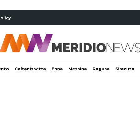
olicy
ento
Caltanissetta
Enna
Messina
Ragusa
Siracusa