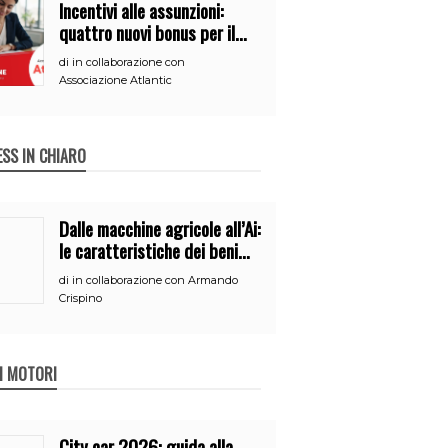
Incentivi alle assunzioni:
quattro nuovi bonus per il
2026
di
in collaborazione con
Associazione Atlantic
ESS IN CHIARO
Dalle macchine agricole all’Ai:
le caratteristiche dei beni
per accedere
di
in collaborazione con Armando
all’iperammortamento
Crispino
 I MOTORI
City car 2026: guida alla