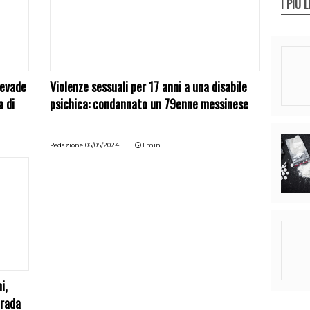
I PIÙ L
 evade
Violenze sessuali per 17 anni a una disabile
a di
psichica: condannato un 79enne messinese
Redazione
06/05/2024
1 min
i,
trada