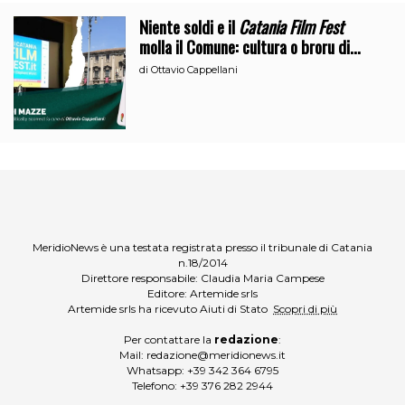
Niente soldi e il
Catania Film Fest
molla il Comune: cultura o broru di
ciciri?
di
Ottavio Cappellani
MeridioNews è una testata registrata presso il tribunale di Catania
n.18/2014
Direttore responsabile: Claudia Maria Campese
Editore: Artemide srls
Artemide srls ha ricevuto Aiuti di Stato
Scopri di più
Per contattare la
redazione
:
Mail:
redazione@meridionews.it
Whatsapp:
+39 342 364 6795
Telefono:
+39 376 282 2944