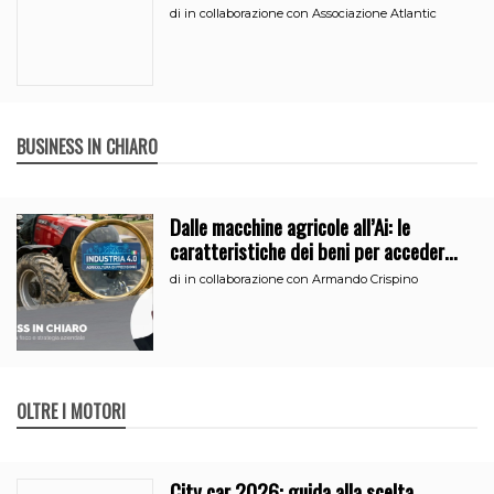
di
in collaborazione con Associazione Atlantic
BUSINESS IN CHIARO
Dalle macchine agricole all’Ai: le
caratteristiche dei beni per accedere
all’iperammortamento
di
in collaborazione con Armando Crispino
OLTRE I MOTORI
City car 2026: guida alla scelta