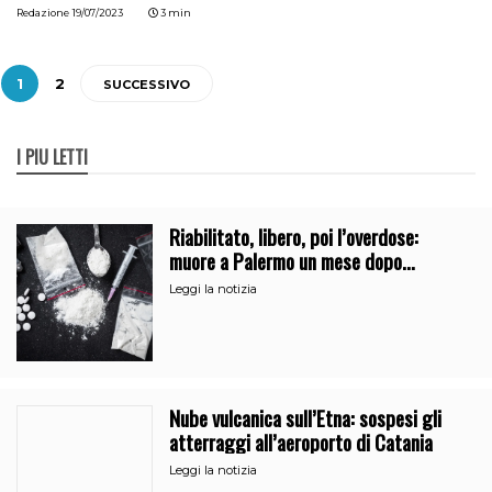
Redazione
19/07/2023
3 min
1
2
SUCCESSIVO
I PIÙ LETTI
Riabilitato, libero, poi l’overdose:
muore a Palermo un mese dopo
l’uscita dalla comunità
Leggi la notizia
Nube vulcanica sull’Etna: sospesi gli
atterraggi all’aeroporto di Catania
Leggi la notizia