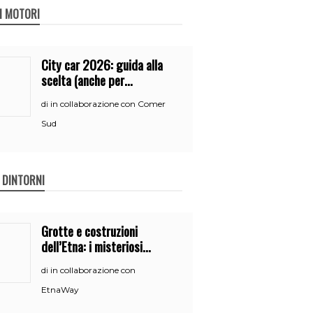
 I MOTORI
City car 2026: guida alla
scelta (anche per
neopatentati)
in collaborazione con Comer
di
Sud
E DINTORNI
Grotte e costruzioni
dell’Etna: i misteriosi
nascondigli del vulcano
in collaborazione con
di
EtnaWay