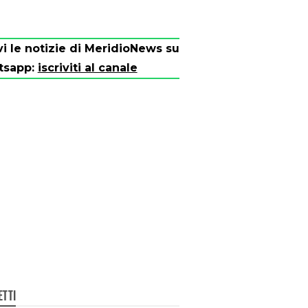
vi le notizie di MeridioNews su
tsapp:
iscriviti al canale
ETTI