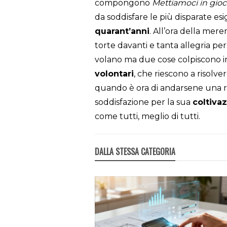
compongono
Mettiamoci in gio
da soddisfare le più disparate es
quarant’anni
. All’ora della mer
torte davanti e tanta allegria pe
volano ma due cose colpiscono in
volontari
, che riescono a risolve
quando è ora di andarsene una ra
soddisfazione per la sua
coltiva
come tutti, meglio di tutti.
DALLA STESSA CATEGORIA