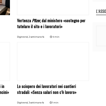
L`ASSO
Vertenza
Pfizer
, dal ministero «sostegno per
tutelare il sito e i lavoratori»
Digitrend,
2 settimane fa
4 min
 in
Lo sciopero dei lavoratori nei cantieri
ncini»
stradali: «Senza salari non c’è lavoro»
Digitrend,
3 settimane fa
1 min