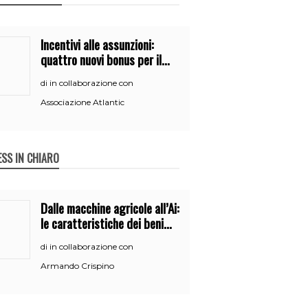
Incentivi alle assunzioni:
quattro nuovi bonus per il
2026
in collaborazione con
di
Associazione Atlantic
ESS IN CHIARO
Dalle macchine agricole all’Ai:
le caratteristiche dei beni
per accedere
in collaborazione con
di
all’iperammortamento
Armando Crispino