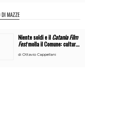
 DI MAZZE
Niente soldi e il
Catania Film
Fest
molla il Comune: cultura
o broru di ciciri?
Ottavio Cappellani
di