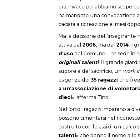
era, invece poi abbiamo scoperto 
ha mandato una convocazione a c
caciara a ricreazione e, mesi dop
Ma la decisione dell’insegnante
attiva dal
2006
, ma dal
2014
– g
d’uso
dal Comune – ha sede in q
originali talenti
. Il grande giard
sudore e del sacrificio, un
work i
esigenze dei
35 ragazzi
che fr
a un’associazione di volontar
dieci
», afferma Tino.
Nell’orto i ragazzi imparano a div
possono cimentarsi nel riconoscer
costruito con le assi di un palco 
talenti
» che danno il nome allo s