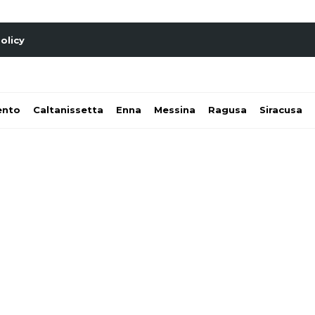
olicy
ento
Caltanissetta
Enna
Messina
Ragusa
Siracusa