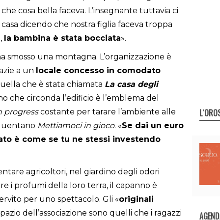
che cosa bella faceva. L’insegnante tuttavia ci
asa dicendo che nostra figlia faceva troppa
o,
la bambina è stata bocciata
».
 ha smosso una montagna. L’organizzazione è
razie a un
locale concesso in comodato
uella che è stata chiamata
La casa degli
ino che circonda l’edificio è l’emblema del
L`ORO
n progress
costante per tarare l’ambiente alle
equentano
Mettiamoci in gioco
. «
Se dai un euro
iato è come se tu ne stessi investendo
entare agricoltori, nel giardino degli odori
e i profumi della loro terra, il capanno è
servito per uno spettacolo. Gli «
originali
pazio dell’associazione sono quelli che i ragazzi
AGEND