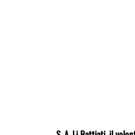
S. A. Li Battiati, il volo