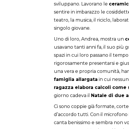
sviluppano. Lavorano le
cerami
sentire in imbarazzo le cosiddett
teatro, la musica, il riciclo, labora
singolo giovane.
Uno di loro, Andrea, mostra un
c
usavano tanti anni fa, il suo più 
spazi in cui loro passano il temp
rigorosamente presentarsi e giusti
una vera e propria comunità, h
famiglia allargata
in cui nessun
ragazza elabora calcoli come
giorno cadeva il
Natale di due 
Ci sono coppie già formate, corte
d’accordo tutti. Con il microfono i
canta benissimo e sembra non vol