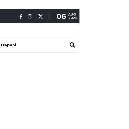
06
AUG
2026
Trapani