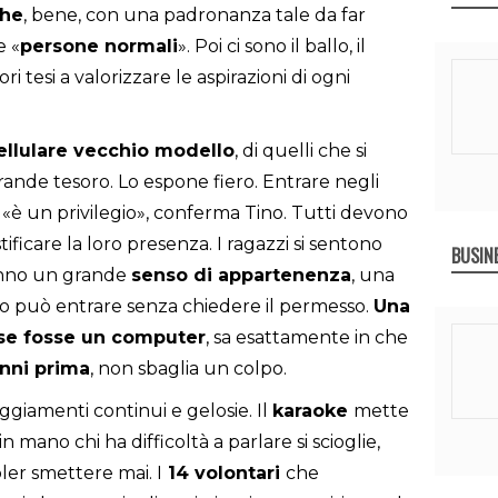
che
, bene, con una padronanza tale da far
e «
persone normali
». Poi ci sono il ballo, il
tori tesi a valorizzare le aspirazioni di ogni
ellulare vecchio modello
, di quelli che si
grande tesoro. Lo espone fiero. Entrare negli
o «è un privilegio», conferma Tino. Tutti devono
ficare la loro presenza. I ragazzi si sentono
BUSIN
anno un grande
senso di appartenenza
, una
o può entrare senza chiedere il permesso.
Una
 se fosse un computer
, sa esattamente in che
anni prima
, non sbaglia un colpo.
ggiamenti continui e gelosie. Il
karaoke
mette
n mano chi ha difficoltà a parlare si scioglie,
er smettere mai. I
14 volontari
che