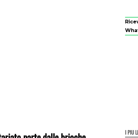
Rice
Wha
I PIÙ L
ntariato parte dalle brioche