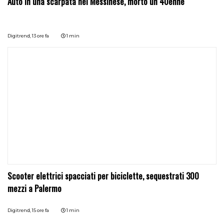
Auto in una scarpata nel Messinese, morto un 40enne
Digitrend,
13 ore fa
1 min
Scooter elettrici spacciati per biciclette, sequestrati 300
mezzi a Palermo
Digitrend,
15 ore fa
1 min