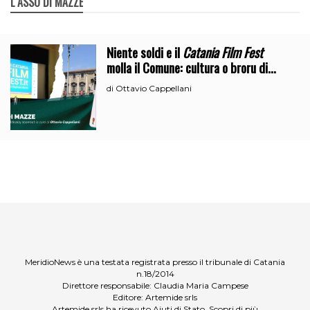
L`ASSO DI MAZZE
Niente soldi e il
Catania Film Fest
molla il Comune: cultura o broru di
ciciri?
Ottavio Cappellani
di
MeridioNews è una testata registrata presso il tribunale di Catania
n.18/2014
Direttore responsabile: Claudia Maria Campese
Editore: Artemide srls
Artemide srls ha ricevuto Aiuti di Stato
Scopri di più