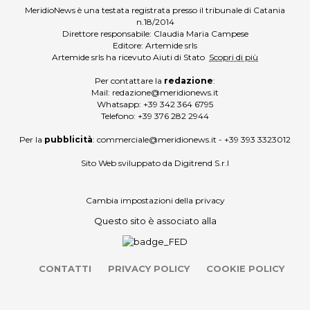
MeridioNews è una testata registrata presso il tribunale di Catania
n.18/2014
Direttore responsabile: Claudia Maria Campese
Editore: Artemide srls
Artemide srls ha ricevuto Aiuti di Stato
Scopri di più
Per contattare la
redazione
:
Mail:
redazione@meridionews.it
Whatsapp:
+39 342 364 6795
Telefono:
+39 376 282 2944
Per la
pubblicità
:
commerciale@meridionews.it
-
+39 393 3323012
Sito Web sviluppato da
Digitrend S.r.l
Cambia impostazioni della privacy
Questo sito è associato alla
CONTATTI
PRIVACY POLICY
COOKIE POLICY