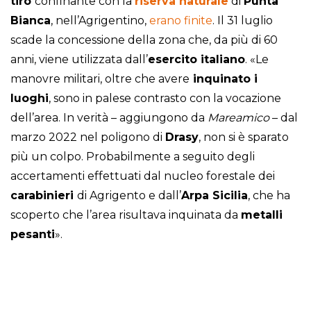
tiro
confinante con la
riserva naturale
di
Punta
Bianca
, nell’Agrigentino,
erano finite
. Il 31 luglio
scade la concessione della zona che, da più di 60
anni, viene utilizzata dall’
esercito italiano
. «Le
manovre militari, oltre che avere
inquinato i
luoghi
, sono in palese contrasto con la vocazione
dell’area. In verità – aggiungono da
Mareamico
– dal
marzo 2022 nel poligono di
Drasy
, non si è sparato
più un colpo. Probabilmente a seguito degli
accertamenti effettuati dal nucleo forestale dei
carabinieri
di Agrigento e dall’
Arpa Sicilia
, che ha
scoperto che l’area risultava inquinata da
metalli
pesanti
».