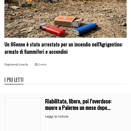
Un 86enne è stato arrestato per un incendio nell’Agrigentino:
armato di fiammiferi e accendini
Digitrend,
6 ore fa
2 min
I PIÙ LETTI
Riabilitato, libero, poi l’overdose:
muore a Palermo un mese dopo
l’uscita dalla comunità
Leggi la notizia