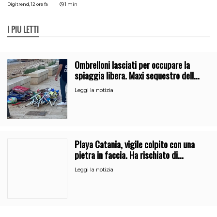
Digitrend,
12 ore fa
1 min
I PIÙ LETTI
Ombrelloni lasciati per occupare la
spiaggia libera. Maxi sequestro della
Guardia Costiera
Leggi la notizia
Playa Catania, vigile colpito con una
pietra in faccia. Ha rischiato di
perdere l’occhio
Leggi la notizia