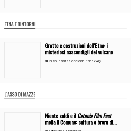
ETNA E DINTORNI
Grotte e costruzioni dell’Etna: i
misteriosi nascondigli del vulcano
in collaborazione con EtnaWay
di
L`ASSO DI MAZZE
Niente soldi e il
Catania Film Fest
molla il Comune: cultura o broru di
ciciri?
Ottavio Cappellani
di