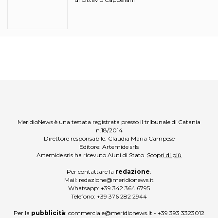
MeridioNews è una testata registrata presso il tribunale di Catania
n.18/2014
Direttore responsabile: Claudia Maria Campese
Editore: Artemide srls
Artemide srls ha ricevuto Aiuti di Stato
Scopri di più
Per contattare la
redazione
:
Mail:
redazione@meridionews.it
Whatsapp:
+39 342 364 6795
Telefono:
+39 376 282 2944
Per la
pubblicità
:
commerciale@meridionews.it
-
+39 393 3323012