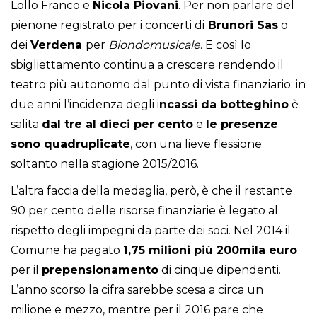
Lollo Franco e
Nicola Piovani
. Per non parlare del
pienone registrato per i concerti di
Brunori Sas
o
dei
Verdena
per
Biondomusicale
. E così lo
sbigliettamento continua a crescere rendendo il
teatro più autonomo dal punto di vista finanziario: in
due anni l’incidenza degli i
ncassi da botteghino
è
salita
dal tre al dieci per cento
e
le presenze
sono quadruplicate
, con una lieve flessione
soltanto nella stagione 2015/2016.
L’altra faccia della medaglia, però, è che il restante
90 per cento delle risorse finanziarie è legato al
rispetto degli impegni da parte dei soci. Nel 2014 il
Comune ha pagato
1,75 milioni più 200mila euro
per il
prepensionamento
di cinque dipendenti.
L’anno scorso la cifra sarebbe scesa a circa un
milione e mezzo, mentre per il 2016 pare che