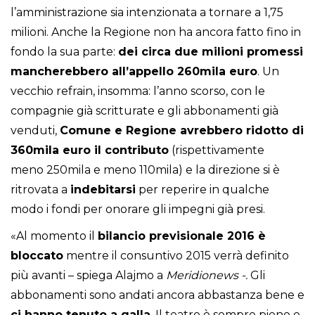
l’amministrazione sia intenzionata a tornare a 1,75
milioni. Anche la Regione non ha ancora fatto fino in
fondo la sua parte:
dei circa due milioni promessi
mancherebbero all’appello 260mila euro
. Un
vecchio refrain, insomma: l’anno scorso, con le
compagnie già scritturate e gli abbonamenti già
venduti,
Comune e Regione avrebbero ridotto di
360mila euro il contributo
(rispettivamente
meno 250mila e meno 110mila) e la direzione si è
ritrovata a
indebitarsi
per reperire in qualche
modo i fondi per onorare gli impegni già presi.
«Al momento il
bilancio previsionale 2016 è
bloccato
mentre il consuntivo 2015 verrà definito
più avanti – spiega Alajmo a
Meridionews -.
Gli
abbonamenti sono andati ancora abbastanza bene e
ci hanno tenuto a galla
. Il teatro è sempre pieno e