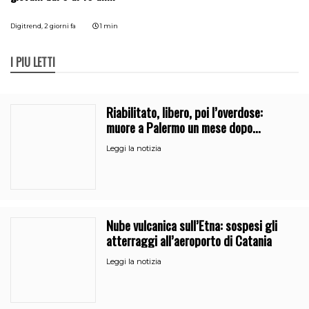
Digitrend,
2 giorni fa
1 min
I PIÙ LETTI
Riabilitato, libero, poi l’overdose:
muore a Palermo un mese dopo
l’uscita dalla comunità
Leggi la notizia
Nube vulcanica sull’Etna: sospesi gli
atterraggi all’aeroporto di Catania
Leggi la notizia