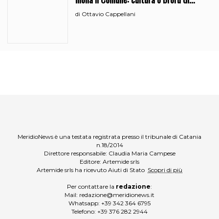
ciciri?
Ottavio Cappellani
di
MeridioNews è una testata registrata presso il tribunale di Catania
n.18/2014
Direttore responsabile: Claudia Maria Campese
Editore: Artemide srls
Artemide srls ha ricevuto Aiuti di Stato
Scopri di più
Per contattare la
redazione
:
Mail:
redazione@meridionews.it
Whatsapp:
+39 342 364 6795
Telefono:
+39 376 282 2944