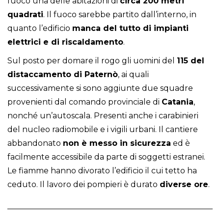
fuoco una delle abitazioni di
circa 200 metri
quadrati
. Il fuoco sarebbe partito dall’interno, in
quanto l’edificio
manca del tutto di impianti
elettrici e di riscaldamento
.
Sul posto per domare il rogo gli uomini del
115 del
distaccamento di Paternò
, ai quali
successivamente si sono aggiunte due squadre
provenienti dal comando provinciale di
Catania
,
nonché un’autoscala. Presenti anche i carabinieri
del nucleo radiomobile e i vigili urbani. Il cantiere
abbandonato
non è messo in sicurezza
ed è
facilmente accessibile da parte di soggetti estranei.
Le fiamme hanno divorato l’edificio il cui tetto ha
ceduto. Il lavoro dei pompieri è durato
diverse ore
.