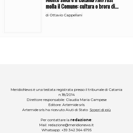
Niente soldi e il
Catania Film Fest
molla il Comune: cultura o broru di
ciciri?
Ottavio Cappellani
di
MeridioNews è una testata registrata presso il tribunale di Catania
n.18/2014
Direttore responsabile: Claudia Maria Campese
Editore: Artemide srls
Artemide srls ha ricevuto Aiuti di Stato
Scopri di più
Per contattare la
redazione
:
Mail:
redazione@meridionews.it