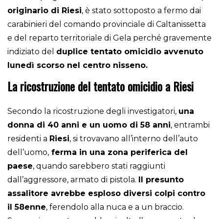
Enna
dopo giorni di ricerche.
Un uomo di 55 anni,
originario di Riesi
, è stato sottoposto a fermo dai
carabinieri del comando provinciale di Caltanissetta
e del reparto territoriale di Gela perché gravemente
indiziato del
duplice tentato omicidio avvenuto
lunedì scorso nel centro nisseno.
La ricostruzione del tentato omicidio a Riesi
Secondo la ricostruzione degli investigatori,
una
donna di 40 anni e un uomo di 58 anni
, entrambi
residenti a
Riesi
, si trovavano all’interno dell’auto
dell’uomo,
ferma in una zona periferica del
paese
, quando sarebbero stati raggiunti
dall’aggressore, armato di pistola.
Il presunto
assalitore avrebbe esploso diversi colpi contro
il 58enne
, ferendolo alla nuca e a un braccio.