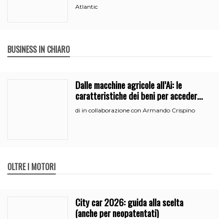
in collaborazione con Associazione
di
Atlantic
BUSINESS IN CHIARO
Dalle macchine agricole all’Ai: le
caratteristiche dei beni per accedere
all’iperammortamento
in collaborazione con Armando Crispino
di
OLTRE I MOTORI
City car 2026: guida alla scelta