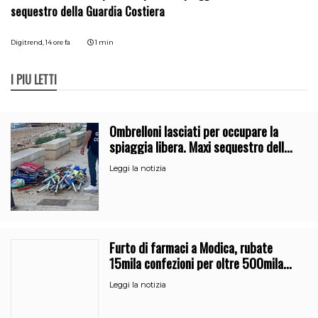
Ombrelloni lasciati per occupare la spiaggia libera. Maxi
sequestro della Guardia Costiera
Digitrend,
14 ore fa
1 min
I PIÙ LETTI
Ombrelloni lasciati per occupare la
spiaggia libera. Maxi sequestro della
Guardia Costiera
Leggi la notizia
Furto di farmaci a Modica, rubate
15mila confezioni per oltre 500mila
euro
Leggi la notizia