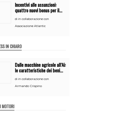
Incentivi alle assunzioni:
quattro nuovi bonus per il
2026
in collaborazione con
di
Associazione Atlantic
ESS IN CHIARO
Dalle macchine agricole all’Ai:
le caratteristiche dei beni
per accedere
in collaborazione con
di
all’iperammortamento
Armando Crispino
 I MOTORI