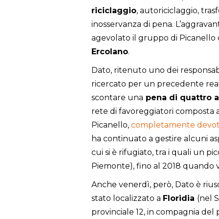
riciclaggio
, autoriciclaggio, tra
inosservanza di pena. L’aggravan
agevolato il gruppo di Picanello 
Ercolano
.
Dato, ritenuto uno dei responsabi
ricercato per un precedente rea
scontare una
pena di quattro a
rete di favoreggiatori composta
Picanello,
completamente devoto 
ha continuato a gestire alcuni aspe
cui si è rifugiato, tra i quali un p
Piemonte), fino al 2018 quando vie
Anche venerdì, però, Dato è riusci
stato localizzato a
Floridia
(nel 
provinciale 12, in compagnia del