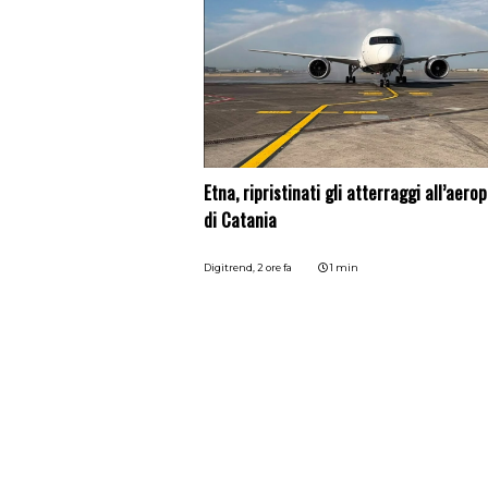
Etna, ripristinati gli atterraggi all’aero
di Catania
Digitrend,
2 ore fa
1 min