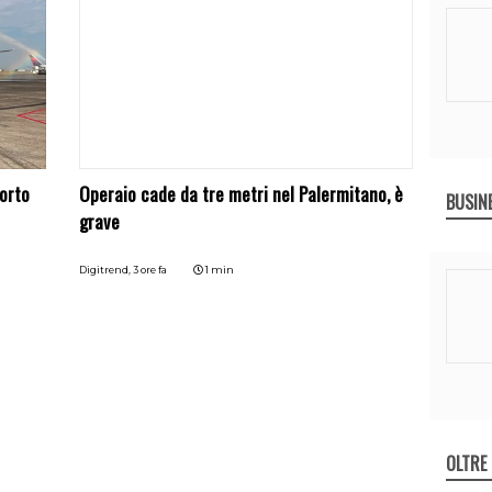
porto
Operaio cade da tre metri nel Palermitano, è
BUSIN
grave
Digitrend,
3 ore fa
1 min
OLTRE