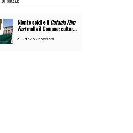
 DI MAZZE
Niente soldi e il
Catania Film
Fest
molla il Comune: cultura
o broru di ciciri?
Ottavio Cappellani
di