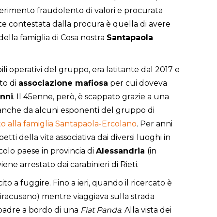
sferimento fraudolento di valori e procurata
te contestata dalla procura è quella di avere
della famiglia di Cosa nostra
Santapaola
li operativi del gruppo, era latitante dal 2017 e
to di
associazione mafiosa
per cui doveva
nni
. Il 45enne, però, è scappato grazie a una
 anche da alcuni esponenti del gruppo di
alla famiglia Santapaola-Ercolano
.
Per anni
tti della vita associativa dai diversi luoghi in
iccolo paese in provincia di
Alessandria
(in
ne arrestato dai carabinieri di Rieti.
to a fuggire. Fino a ieri, quando il ricercato è
Siracusano) mentre viaggiava sulla strada
 padre a bordo di una
Fiat Panda
. Alla vista dei