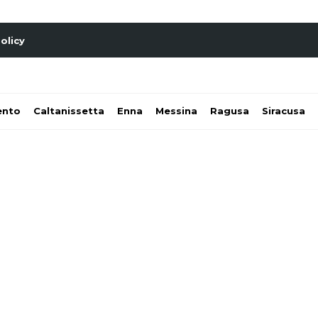
olicy
ento
Caltanissetta
Enna
Messina
Ragusa
Siracusa