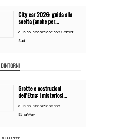
City car 2026: guida alla
scelta (anche per
neopatentati)
in collaborazione con Comer
di
Sud
E DINTORNI
Grotte e costruzioni
dell’Etna: i misteriosi
nascondigli del vulcano
in collaborazione con
di
EtnaWay