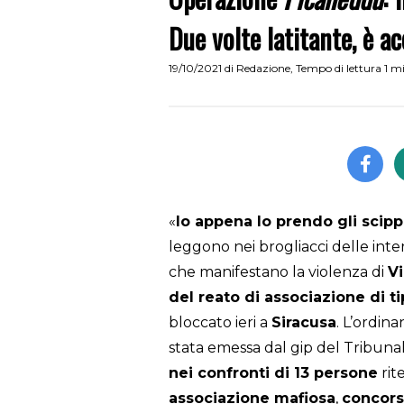
Due volte latitante, è a
19/10/2021
di
Redazione
,
Tempo di lettura 1 m
«
Io appena lo prendo gli scipp
leggono nei brogliacci delle inte
che manifestano la violenza di
V
del reato di associazione di t
bloccato ieri a
Siracusa
. L’ordin
stata emessa dal gip del Tribunal
nei confronti di 13 persone
rite
associazione mafiosa
,
concors