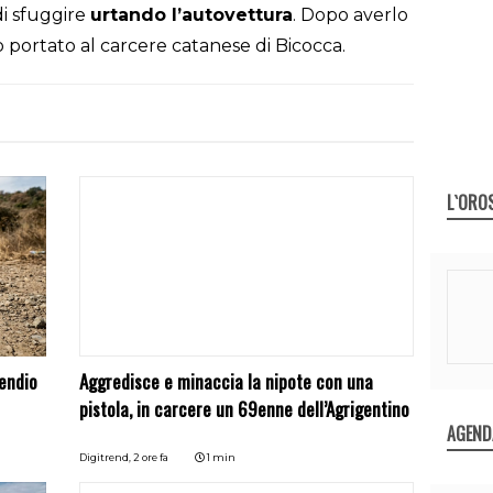
di sfuggire
urtando l’autovettura
. Dopo averlo
o portato al carcere catanese di Bicocca.
L`ORO
endio
Aggredisce e minaccia la nipote con una
pistola, in carcere un 69enne dell’Agrigentino
AGEND
Digitrend,
2 ore fa
1 min