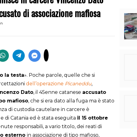
ccusato di associazione mafiosa
in
o la testa
». Poche parole, quelle che si
rcettazioni
dell’operazione
Picaneddu
,
incenzo Dato
, il 45enne catanese
accusato
ipo mafioso
, che si era dato alla fuga ma è stato
anza di custodia cautelare in carcere è
e di Catania ed è stata eseguita
il 15 ottobre
nute responsabili, a vario titolo, dei reati di
o esterno
in associazione di tipo mafioso,