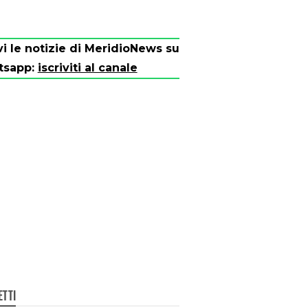
vi le notizie di MeridioNews su
tsapp:
iscriviti al canale
ETTI