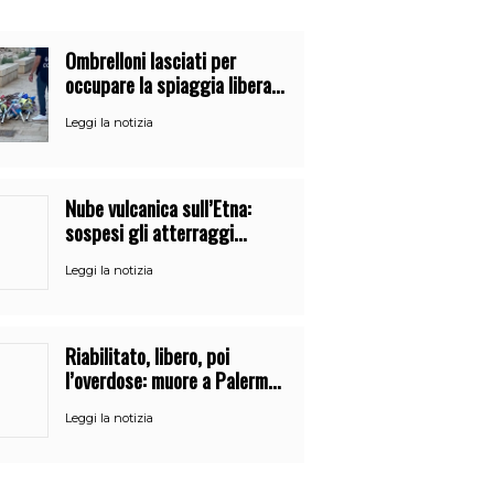
Ombrelloni lasciati per
occupare la spiaggia libera.
Maxi sequestro della Guardia
Leggi la notizia
Costiera
Nube vulcanica sull’Etna:
sospesi gli atterraggi
all’aeroporto di Catania
Leggi la notizia
Riabilitato, libero, poi
l’overdose: muore a Palermo
un mese dopo l’uscita dalla
Leggi la notizia
comunità