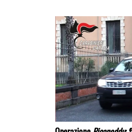
Operazione
Picaneddu
:
f