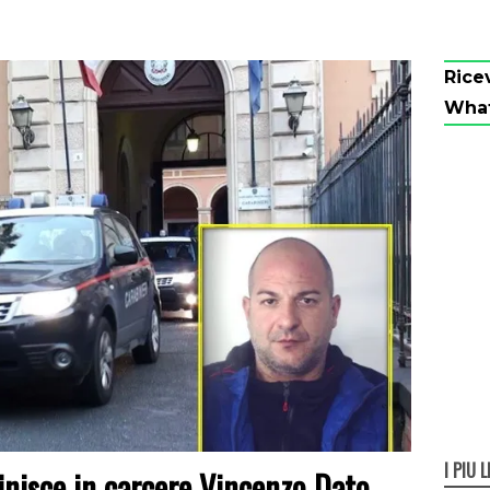
Rice
Wha
I PIÙ L
inisce in carcere Vincenzo Dato