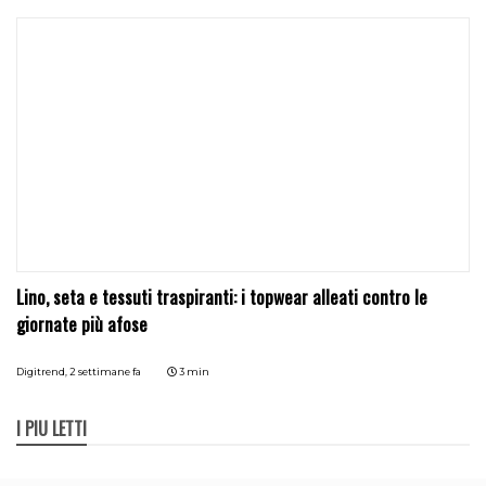
Lino, seta e tessuti traspiranti: i topwear alleati contro le
giornate più afose
Digitrend,
2 settimane fa
3 min
I PIÙ LETTI