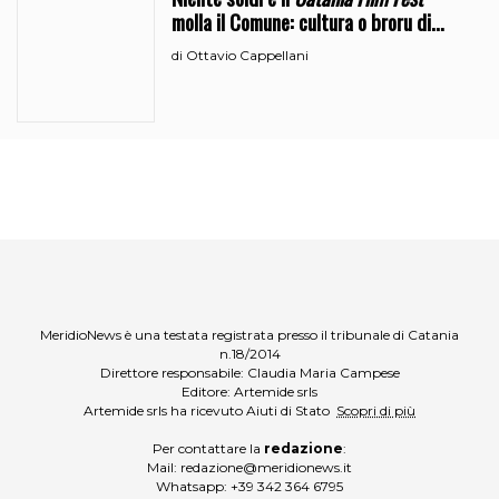
molla il Comune: cultura o broru di
ciciri?
Ottavio Cappellani
di
MeridioNews è una testata registrata presso il tribunale di Catania
n.18/2014
Direttore responsabile: Claudia Maria Campese
Editore: Artemide srls
Artemide srls ha ricevuto Aiuti di Stato
Scopri di più
Per contattare la
redazione
:
Mail:
redazione@meridionews.it
Whatsapp:
+39 342 364 6795