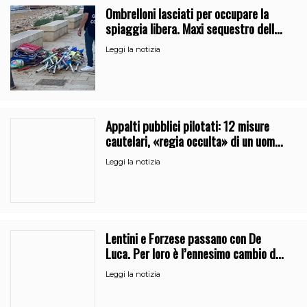
Ombrelloni lasciati per occupare la
spiaggia libera. Maxi sequestro della
Guardia Costiera
Leggi la notizia
Appalti pubblici pilotati: 12 misure
cautelari, «regia occulta» di un uomo
vicino al clan
Leggi la notizia
Lentini e Forzese passano con De
Luca. Per loro è l’ennesimo cambio di
partito
Leggi la notizia