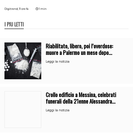
Digitrend,
11 ore fa
1 min
I PIÙ LETTI
Riabilitato, libero, poi l’overdose:
muore a Palermo un mese dopo
l’uscita dalla comunità
Leggi la notizia
Crollo edificio a Messina, celebrati
funerali della 21enne Alessandra
Frazzica
Leggi la notizia