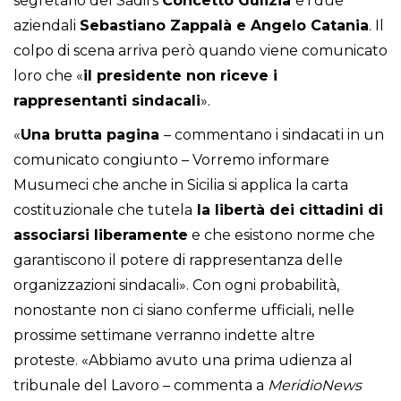
segretario del Sadirs
Concetto
Gulizia
e i due
aziendali
Sebastiano Zappalà e Angelo Catania
. Il
colpo di scena arriva però quando viene comunicato
loro che «
il presidente non riceve i
rappresentanti sindacali
».
«
Una brutta pagina
– commentano i sindacati in un
comunicato congiunto – Vorremo informare
Musumeci che anche in Sicilia si applica la carta
costituzionale che tutela
la libertà dei cittadini di
associarsi liberamente
e che esistono norme che
garantiscono il potere di rappresentanza delle
organizzazioni sindacali». Con ogni probabilità,
nonostante non ci siano conferme ufficiali, nelle
prossime settimane verranno indette altre
proteste. «Abbiamo avuto una prima udienza al
tribunale del Lavoro – commenta a
MeridioNews