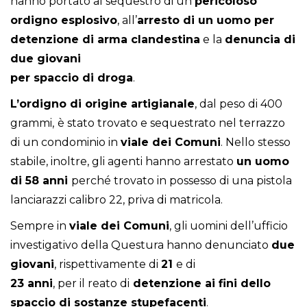
hanno portato al sequestro di un
pericoloso
ordigno esplosivo
, all’
arresto di un uomo per
detenzione di arma clandestina
e la
denuncia di
due giovani
per spaccio di droga
.
L’ordigno di origine artigianale
, dal peso di 400
grammi,
è stato trovato e sequestrato nel terrazzo
di un condominio in
v
iale dei Comuni
. Nello stesso
stabile, inoltre, gli agenti hanno arrestato
un uomo
di 58 anni
perché trovato in possesso di una pistola
lanciarazzi calibro 22, priva di matricola.
Sempre in
v
iale dei Comuni
, gli uomini dell’ufficio
investigativo della Questura hanno denunciato
due
giovani
, rispettivamente di
21
e di
23 anni
, per il reato di
detenzione ai fini dello
spaccio di sostanze stupefacenti
.