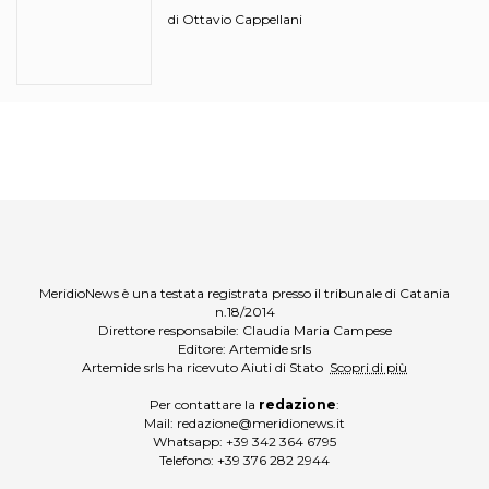
ciciri?
Ottavio Cappellani
di
MeridioNews è una testata registrata presso il tribunale di Catania
n.18/2014
Direttore responsabile: Claudia Maria Campese
Editore: Artemide srls
Artemide srls ha ricevuto Aiuti di Stato
Scopri di più
Per contattare la
redazione
:
Mail:
redazione@meridionews.it
Whatsapp:
+39 342 364 6795
Telefono:
+39 376 282 2944