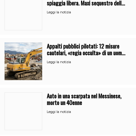
spiaggia libera. Maxi sequestro della
Guardia Costiera
Leggi la notizia
Appalti pubblici pilotati: 12 misure
cautelari, «regia occulta» di un uomo
vicino al clan
Leggi la notizia
Auto in una scarpata nel Messinese,
morto un 40enne
Leggi la notizia