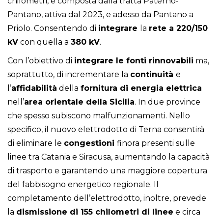
chilometri, e composta dalla tratta Paternò-
Pantano, attiva dal 2023, e adesso da Pantano a
Priolo. Consentendo di
integrare
la
rete a 220/150
kV
con quella a
380 kV
.
Con l’obiettivo di
integrare le fonti rinnovabili
ma,
soprattutto, di incrementare la
continuità
e
l’
affidabilità
della
fornitura di energia elettrica
nell’
area orientale della Sicilia
. In due province
che spesso subiscono malfunzionamenti. Nello
specifico, il nuovo elettrodotto di Terna consentirà
di eliminare le
congestioni
finora presenti sulle
linee tra Catania e Siracusa, aumentando la capacità
di trasporto e garantendo una maggiore copertura
del fabbisogno energetico regionale. Il
completamento dell’elettrodotto, inoltre, prevede
la
dismissione di 155 chilometri di linee
e circa