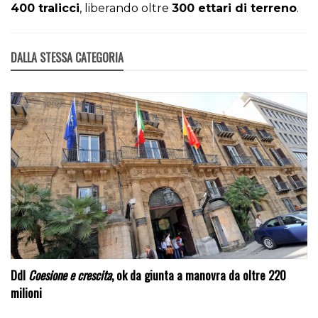
400 tralicci
, liberando oltre
300 ettari di terreno
.
DALLA STESSA CATEGORIA
Ddl
Coesione e crescita
, ok da giunta a manovra da oltre 220
milioni