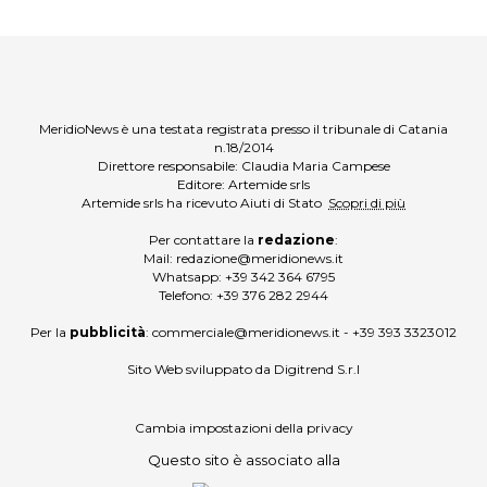
MeridioNews è una testata registrata presso il tribunale di Catania
n.18/2014
Direttore responsabile: Claudia Maria Campese
Editore: Artemide srls
Artemide srls ha ricevuto Aiuti di Stato
Scopri di più
Per contattare la
redazione
:
Mail:
redazione@meridionews.it
Whatsapp:
+39 342 364 6795
Telefono:
+39 376 282 2944
Per la
pubblicità
:
commerciale@meridionews.it
-
+39 393 3323012
Sito Web sviluppato da
Digitrend S.r.l
Cambia impostazioni della privacy
Questo sito è associato alla