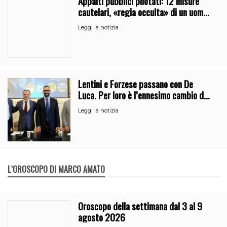
Appalti pubblici pilotati: 12 misure
cautelari, «regia occulta» di un uomo
vicino al clan
Leggi la notizia
Lentini e Forzese passano con De
Luca. Per loro è l’ennesimo cambio di
partito
Leggi la notizia
L`OROSCOPO DI MARCO AMATO
Oroscopo della settimana dal 3 al 9
agosto 2026