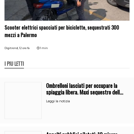
Scooter elettrici spacciati per biciclette, sequestrati 300
mezzi a Palermo
Digitrend,
12 ore fa
1 min
I PIÙ LETTI
Ombrelloni lasciati per occupare la
spiaggia libera. Maxi sequestro della
Guardia Costiera
Leggi la notizia