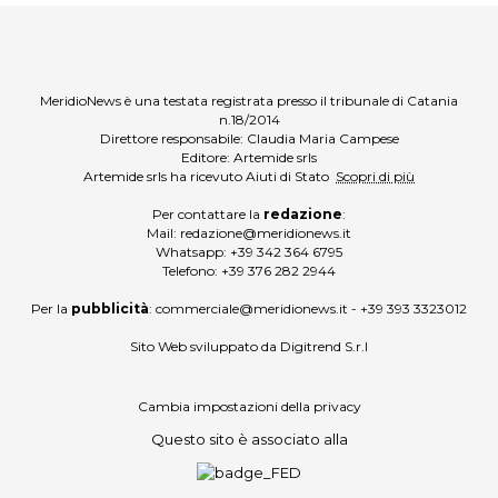
MeridioNews è una testata registrata presso il tribunale di Catania
n.18/2014
Direttore responsabile: Claudia Maria Campese
Editore: Artemide srls
Artemide srls ha ricevuto Aiuti di Stato
Scopri di più
Per contattare la
redazione
:
Mail:
redazione@meridionews.it
Whatsapp:
+39 342 364 6795
Telefono:
+39 376 282 2944
Per la
pubblicità
:
commerciale@meridionews.it
-
+39 393 3323012
Sito Web sviluppato da
Digitrend S.r.l
Cambia impostazioni della privacy
Questo sito è associato alla