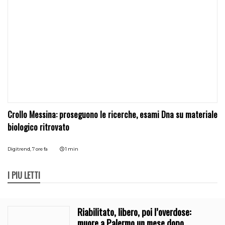
Crollo Messina: proseguono le ricerche, esami Dna su materiale
biologico ritrovato
Digitrend,
7 ore fa
1 min
I PIÙ LETTI
Riabilitato, libero, poi l’overdose:
muore a Palermo un mese dopo