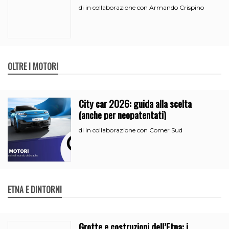
all’iperammortamento
in collaborazione con Armando Crispino
di
OLTRE I MOTORI
City car 2026: guida alla scelta
(anche per neopatentati)
in collaborazione con Comer Sud
di
ETNA E DINTORNI
Grotte e costruzioni dell’Etna: i