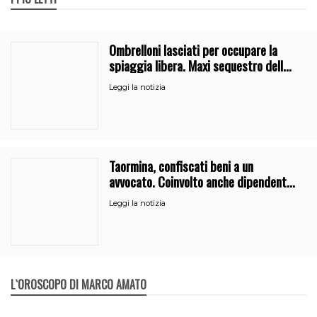
Ombrelloni lasciati per occupare la
spiaggia libera. Maxi sequestro della
Guardia Costiera
Leggi la notizia
Taormina, confiscati beni a un
avvocato. Coinvolto anche dipendente
del Comune
Leggi la notizia
L`OROSCOPO DI MARCO AMATO