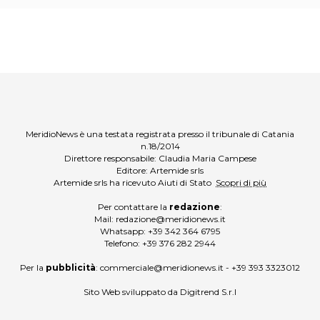
MeridioNews è una testata registrata presso il tribunale di Catania
n.18/2014
Direttore responsabile: Claudia Maria Campese
Editore: Artemide srls
Artemide srls ha ricevuto Aiuti di Stato
Scopri di più
Per contattare la
redazione
:
Mail:
redazione@meridionews.it
Whatsapp:
+39 342 364 6795
Telefono:
+39 376 282 2944
Per la
pubblicità
:
commerciale@meridionews.it
-
+39 393 3323012
Sito Web sviluppato da
Digitrend S.r.l