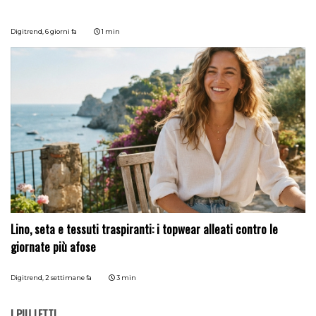
Digitrend,
6 giorni fa
1 min
Lino, seta e tessuti traspiranti: i topwear alleati contro le
giornate più afose
Digitrend,
2 settimane fa
3 min
I PIÙ LETTI