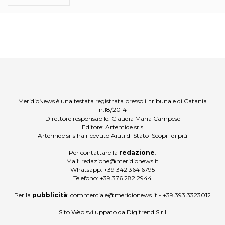
MeridioNews è una testata registrata presso il tribunale di Catania
n.18/2014
Direttore responsabile: Claudia Maria Campese
Editore: Artemide srls
Artemide srls ha ricevuto Aiuti di Stato
Scopri di più
Per contattare la
redazione
:
Mail:
redazione@meridionews.it
Whatsapp:
+39 342 364 6795
Telefono:
+39 376 282 2944
Per la
pubblicità
:
commerciale@meridionews.it
-
+39 393 3323012
Sito Web sviluppato da
Digitrend S.r.l