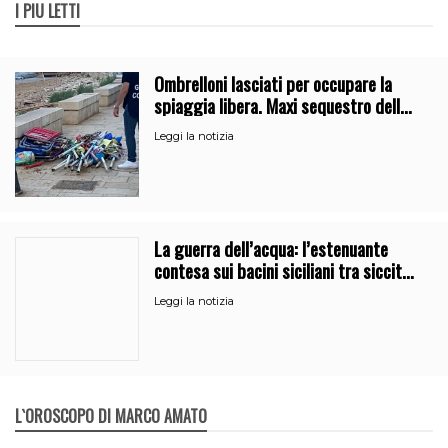
I PIÙ LETTI
Ombrelloni lasciati per occupare la
spiaggia libera. Maxi sequestro della
Guardia Costiera
Leggi la notizia
La guerra dell’acqua: l’estenuante
contesa sui bacini siciliani tra siccità
e burocrazia
Leggi la notizia
L`OROSCOPO DI MARCO AMATO