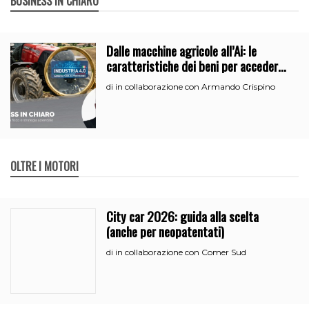
BUSINESS IN CHIARO
Dalle macchine agricole all’Ai: le
caratteristiche dei beni per accedere
all’iperammortamento
in collaborazione con Armando Crispino
di
OLTRE I MOTORI
City car 2026: guida alla scelta
(anche per neopatentati)
in collaborazione con Comer Sud
di