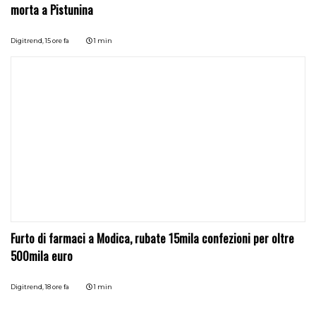
morta a Pistunina
Digitrend,
15 ore fa
1 min
Furto di farmaci a Modica, rubate 15mila confezioni per oltre
500mila euro
Digitrend,
18 ore fa
1 min