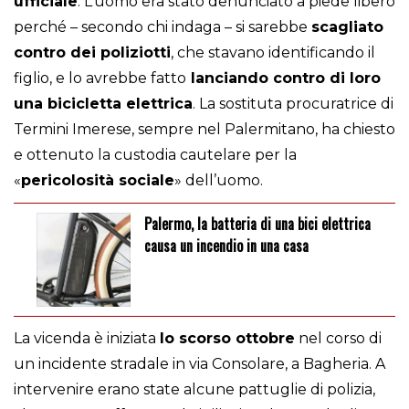
ufficiale
. L’uomo era stato denunciato a piede libero
perché – secondo chi indaga – si sarebbe
scagliato
contro dei poliziotti
, che stavano identificando il
figlio, e lo avrebbe fatto
lanciando contro di loro
una bicicletta elettrica
. La sostituta procuratrice di
Termini Imerese, sempre nel Palermitano, ha chiesto
e ottenuto la custodia cautelare per la
«
pericolosità sociale
» dell’uomo.
Palermo, la batteria di una bici elettrica
causa un incendio in una casa
La vicenda è iniziata
lo scorso ottobre
nel corso di
un incidente stradale in via Consolare, a Bagheria. A
intervenire erano state alcune pattuglie di polizia,