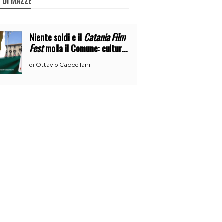
 DI MAZZE
Niente soldi e il
Catania Film
Fest
molla il Comune: cultura
o broru di ciciri?
Ottavio Cappellani
di