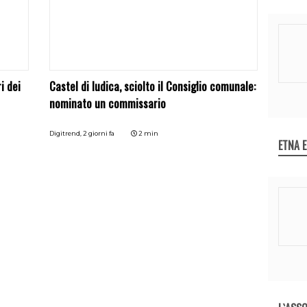
i dei
Castel di Iudica, sciolto il Consiglio comunale:
nominato un commissario
Digitrend,
2 giorni fa
2 min
ETNA 