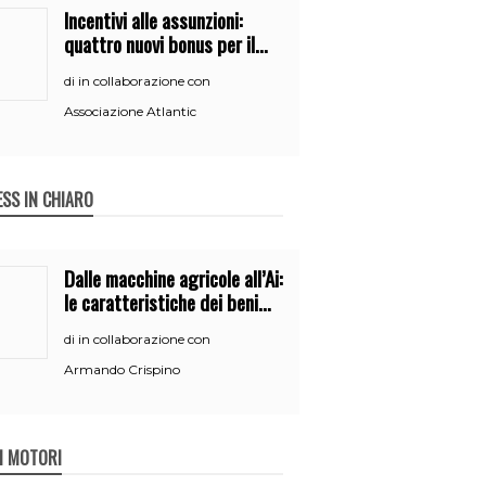
Incentivi alle assunzioni:
quattro nuovi bonus per il
2026
in collaborazione con
di
Associazione Atlantic
ESS IN CHIARO
Dalle macchine agricole all’Ai:
le caratteristiche dei beni
per accedere
in collaborazione con
di
all’iperammortamento
Armando Crispino
 I MOTORI