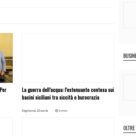
BUSIN
 Per
La guerra dell’acqua: l’estenuante contesa sui
bacini siciliani tra siccità e burocrazia
Digitrend,
20 ore fa
4 min
OLTRE