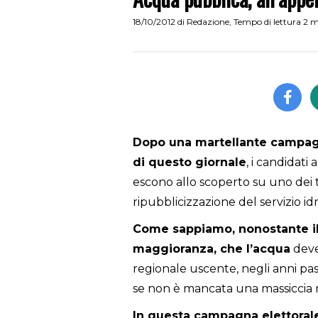
18/10/2012
di
Redazione
,
Tempo di lettura 2 
Dopo una martellante campagn
di questo giornale
, i candidati
escono allo scoperto su uno dei tem
ripubblicizzazione del servizio idr
Come sappiamo, nonostante il 
maggioranza, che l’acqua
deve
regionale uscente, negli anni pas
se non è mancata una
massiccia 
In questa campagna elettorale