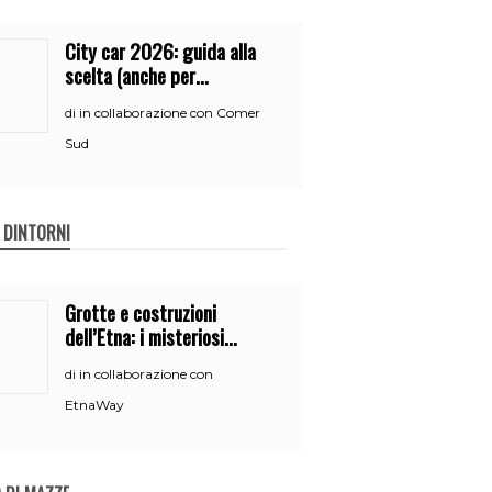
City car 2026: guida alla
scelta (anche per
neopatentati)
in collaborazione con Comer
di
Sud
E DINTORNI
Grotte e costruzioni
dell’Etna: i misteriosi
nascondigli del vulcano
in collaborazione con
di
EtnaWay