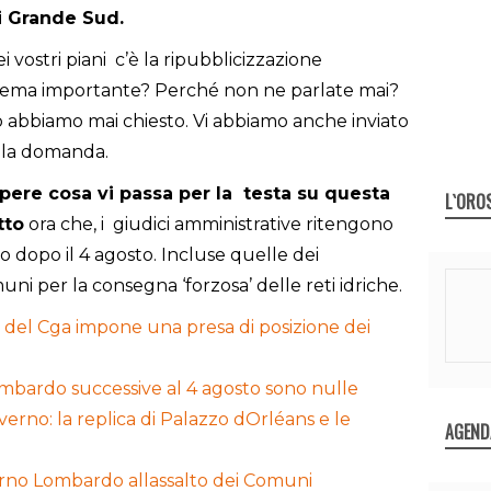
di Grande Sud.
nei vostri piani c’è la ripubblicizzazione
 tema importante? Perché non ne parlate mai?
lo abbiamo mai chiesto. Vi abbiamo anche inviato
sola domanda.
apere cosa vi passa per la testa su questa
L`ORO
tto
ora che, i giudici amministrative ritengono
 dopo il 4 agosto. Incluse quelle dei
uni per la consegna ‘forzosa’ delle reti idriche.
 del Cga impone una presa di posizione dei
bardo successive al 4 agosto sono nulle
rno: la replica di Palazzo dOrléans e le
AGEND
overno Lombardo allassalto dei Comuni