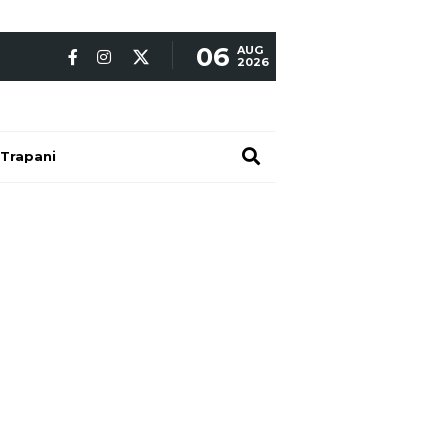
06
AUG
2026
Trapani