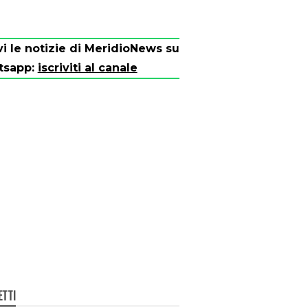
vi le notizie di MeridioNews su
tsapp:
iscriviti al canale
ETTI