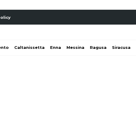
olicy
ento
Caltanissetta
Enna
Messina
Ragusa
Siracusa