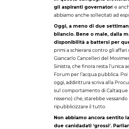
gli aspiranti governator
i e anc
abbiamo anche sollecitati ad esp
Oggi, a meno di due settimane
bilancio. Bene o male, dalla m
disponibilità a battersi per qu
primi a schierarsi contro gli affari
Giancarlo Cancelleri del Movimen
Sinistra, che finora resta l’unica 
Forum per l’acqua pubblica. Poi 
oggi, addirittura scriva alla Pro
sul comportamento di Caltaque (so
nisseno) che, starebbe vessando u
ripubblicizzare il tutto.
Non abbiamo ancora sentito la 
due canidadati ‘grossi’. Parli