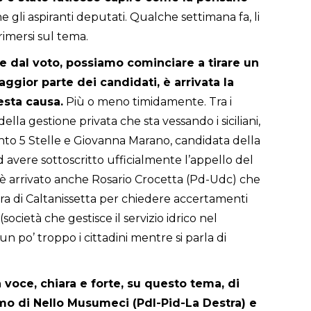
he gli aspiranti deputati. Qualche settimana fa, li
rimersi sul tema.
 dal voto, possiamo cominciare a tirare un
aggior parte dei candidati, è arrivata la
esta causa.
Più o meno timidamente. Tra i
 della gestione privata che sta vessando i siciliani,
to 5 Stelle e Giovanna Marano, candidata della
ad avere sottoscritto ufficialmente l’appello del
è arrivato anche Rosario Crocetta (Pd-Udc) che
cura di Caltanissetta per chiedere accertamenti
cietà che gestisce il servizio idrico nel
n po’ troppo i cittadini mentre si parla di
voce, chiara e forte, su questo tema, di
amo di Nello Musumeci (Pdl-Pid-La Destra) e