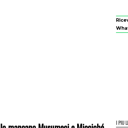
Rice
Wha
I PIÙ L
pello mancano Musumeci e Micciché