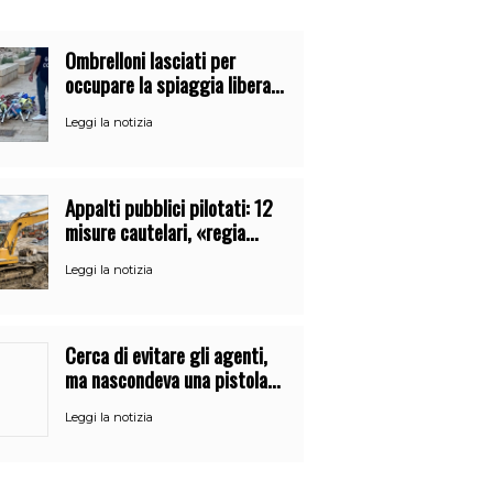
Ombrelloni lasciati per
occupare la spiaggia libera.
Maxi sequestro della Guardia
Leggi la notizia
Costiera
Appalti pubblici pilotati: 12
misure cautelari, «regia
occulta» di un uomo vicino al
Leggi la notizia
clan
Cerca di evitare gli agenti,
ma nascondeva una pistola
alla cintura: arrestato a
Leggi la notizia
Catania