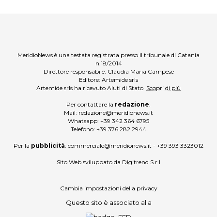
MeridioNews è una testata registrata presso il tribunale di Catania
n.18/2014
Direttore responsabile: Claudia Maria Campese
Editore: Artemide srls
Artemide srls ha ricevuto Aiuti di Stato
Scopri di più
Per contattare la
redazione
:
Mail:
redazione@meridionews.it
Whatsapp:
+39 342 364 6795
Telefono:
+39 376 282 2944
Per la
pubblicità
:
commerciale@meridionews.it
-
+39 393 3323012
Sito Web sviluppato da
Digitrend S.r.l
Cambia impostazioni della privacy
Questo sito è associato alla