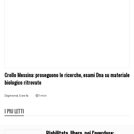
Crollo Messina: proseguono le ricerche, esami Dna su materiale
biologico ritrovato
Digitrend,
5 ore fa
1 min
I PIÙ LETTI
Riabilitato, libero, poi l’overdose: