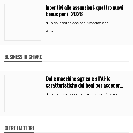
Incentivi alle assunzioni: quattro nuovi
bonus per il 2026
in collaborazione con Associazione
di
Atlantic
BUSINESS IN CHIARO
Dalle macchine agricole all’Ai: le
caratteristiche dei beni per accedere
all’iperammortamento
in collaborazione con Armando Crispino
di
OLTRE I MOTORI