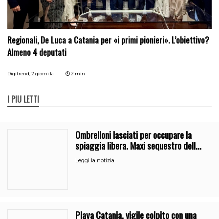
Regionali, De Luca a Catania per «i primi pionieri». L’obiettivo?
Almeno 4 deputati
Digitrend,
2 giorni fa
2 min
I PIÙ LETTI
Ombrelloni lasciati per occupare la
spiaggia libera. Maxi sequestro della
Guardia Costiera
Leggi la notizia
Playa Catania, vigile colpito con una