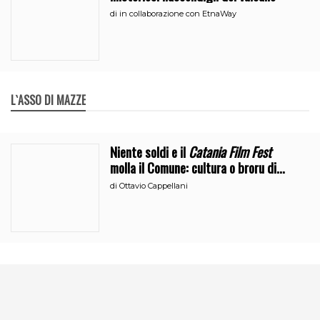
di
in collaborazione con EtnaWay
L`ASSO DI MAZZE
Niente soldi e il
Catania Film Fest
molla il Comune: cultura o broru di
ciciri?
di
Ottavio Cappellani