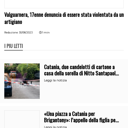
Valguarnera, 17enne denuncia di essere stata violentata da un
artigiano
Redazione
30/08/2023
1 min
I PIÙ LETTI
Catania, due candelotti di cartone a
casa della sorella di Nitto Santapaola.
Le indagini
Leggi la notizia
«Una piazza a Catania per
Brigantony»: l’appello della figlia per
la memoria del cantante popolare
Leggi la notizia