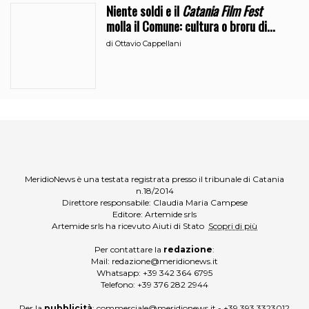
Niente soldi e il
Catania Film Fest
molla il Comune: cultura o broru di
ciciri?
di
Ottavio Cappellani
MeridioNews è una testata registrata presso il tribunale di Catania
n.18/2014
Direttore responsabile: Claudia Maria Campese
Editore: Artemide srls
Artemide srls ha ricevuto Aiuti di Stato
Scopri di più
Per contattare la
redazione
:
Mail:
redazione@meridionews.it
Whatsapp:
+39 342 364 6795
Telefono:
+39 376 282 2944
Per la
pubblicità
:
commerciale@meridionews.it
-
+39 393 3323012