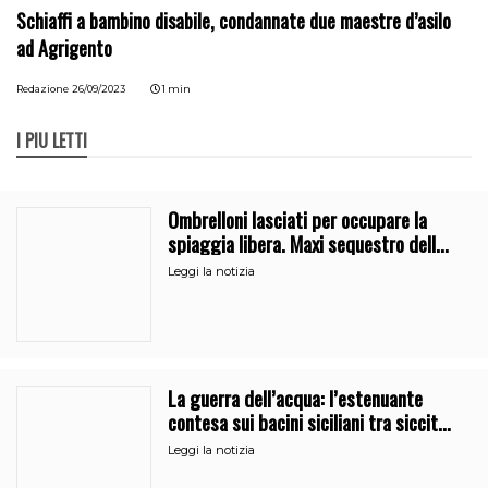
Schiaffi a bambino disabile, condannate due maestre d’asilo
ad Agrigento
Redazione
26/09/2023
1 min
I PIÙ LETTI
Ombrelloni lasciati per occupare la
spiaggia libera. Maxi sequestro della
Guardia Costiera
Leggi la notizia
La guerra dell’acqua: l’estenuante
contesa sui bacini siciliani tra siccità
e burocrazia
Leggi la notizia