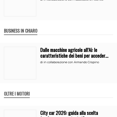
BUSINESS IN CHIARO
Dalle macchine agricole all’Ai: le
caratteristiche dei beni per accedere
all’iperammortamento
di
in collaborazione con Armando Crispino
OLTRE I MOTORI
City car 2026: guida alla scelta