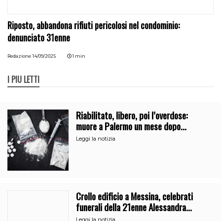
Riposto, abbandona rifiuti pericolosi nel condominio:
denunciato 31enne
Redazione
14/09/2025
1 min
I PIÙ LETTI
Riabilitato, libero, poi l’overdose:
muore a Palermo un mese dopo
l’uscita dalla comunità
Leggi la notizia
Crollo edificio a Messina, celebrati
funerali della 21enne Alessandra
Frazzica
Leggi la notizia