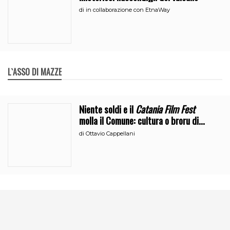
di
in collaborazione con EtnaWay
L`ASSO DI MAZZE
Niente soldi e il
Catania Film Fest
molla il Comune: cultura o broru di
ciciri?
di
Ottavio Cappellani