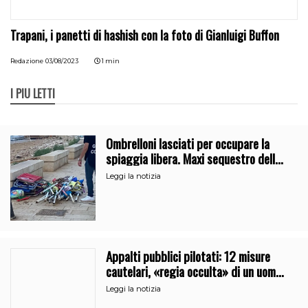
Trapani, i panetti di hashish con la foto di Gianluigi Buffon
Redazione
03/08/2023
1 min
I PIÙ LETTI
Ombrelloni lasciati per occupare la
spiaggia libera. Maxi sequestro della
Guardia Costiera
Leggi la notizia
Appalti pubblici pilotati: 12 misure
cautelari, «regia occulta» di un uomo
vicino al clan
Leggi la notizia