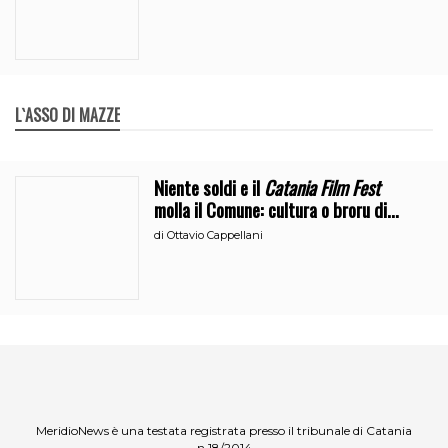
L`ASSO DI MAZZE
Niente soldi e il
Catania Film Fest
molla il Comune: cultura o broru di
ciciri?
di
Ottavio Cappellani
MeridioNews è una testata registrata presso il tribunale di Catania
n.18/2014