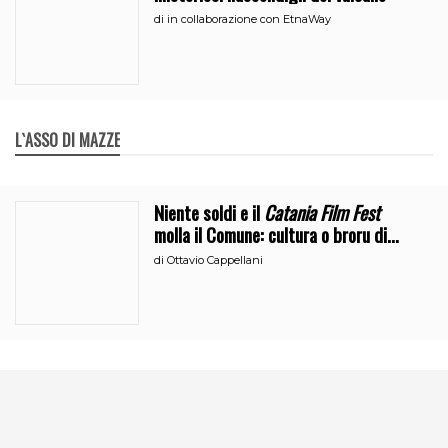
di
in collaborazione con EtnaWay
L`ASSO DI MAZZE
Niente soldi e il
Catania Film Fest
molla il Comune: cultura o broru di
ciciri?
di
Ottavio Cappellani