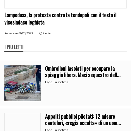
Lampedusa, la protesta contro la tendopoli con il testa il
vicesindaco leghista
Redazione
16/09/2023
2 min
I PIÙ LETTI
Ombrelloni lasciati per occupare la
spiaggia libera. Maxi sequestro della
Guardia Costiera
Leggi la notizia
Appalti pubblici pilotati: 12 misure
cautelari, «regia occulta» di un uomo
vicino al clan
Leggi la notizia