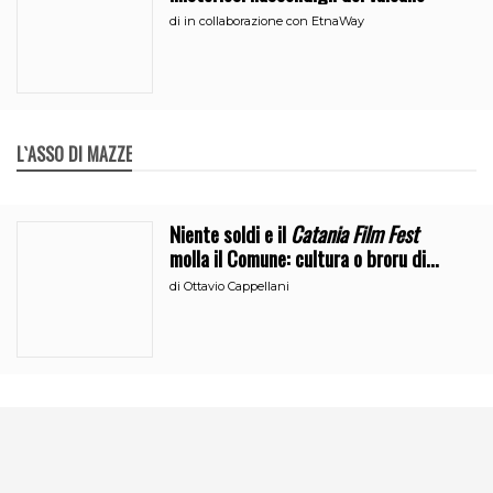
di
in collaborazione con EtnaWay
L`ASSO DI MAZZE
Niente soldi e il
Catania Film Fest
molla il Comune: cultura o broru di
ciciri?
di
Ottavio Cappellani