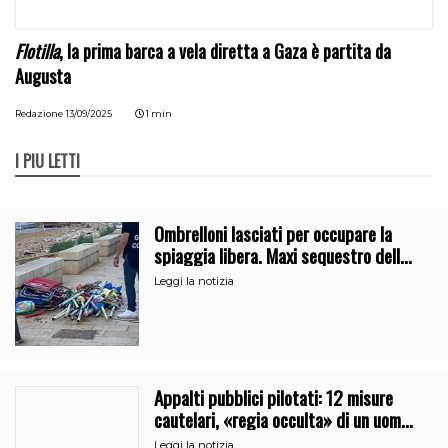
Flotilla
, la prima barca a vela diretta a Gaza è partita da
Augusta
Redazione
13/09/2025
1 min
I PIÙ LETTI
Ombrelloni lasciati per occupare la
spiaggia libera. Maxi sequestro della
Guardia Costiera
Leggi la notizia
Appalti pubblici pilotati: 12 misure
cautelari, «regia occulta» di un uomo
vicino al clan
Leggi la notizia