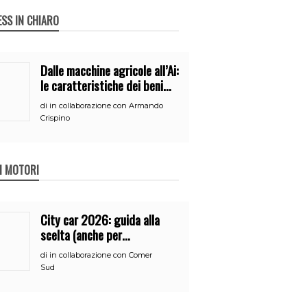
ESS IN CHIARO
Dalle macchine agricole all’Ai:
le caratteristiche dei beni
per accedere
di
in collaborazione con Armando
all’iperammortamento
Crispino
 I MOTORI
City car 2026: guida alla
scelta (anche per
neopatentati)
di
in collaborazione con Comer
Sud