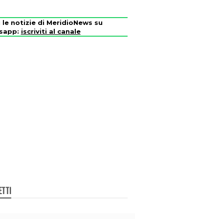
i le notizie di MeridioNews su
sapp:
iscriviti al canale
ETTI