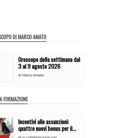
SCOPO DI MARCO AMATO
Oroscopo della settimana dal
3 al 9 agosto 2026
di
Marco Amato
A FORMAZIONE
Incentivi alle assunzioni:
quattro nuovi bonus per il
2026
di
in collaborazione con