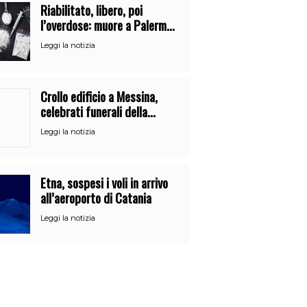
Riabilitato, libero, poi
l’overdose: muore a Palermo
un mese dopo l’uscita dalla
Leggi la notizia
comunità
Crollo edificio a Messina,
celebrati funerali della
21enne Alessandra Frazzica
Leggi la notizia
Etna, sospesi i voli in arrivo
all’aeroporto di Catania
Leggi la notizia