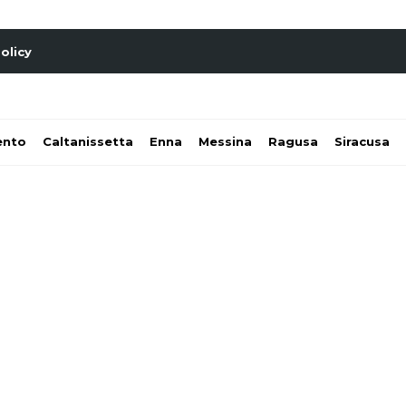
olicy
ento
Caltanissetta
Enna
Messina
Ragusa
Siracusa