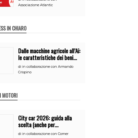
Associazione Atlantic
ESS IN CHIARO
Dalle macchine agricole all’Ai:
le caratteristiche dei beni
per accedere
di
in collaborazione con Armando
all’iperammortamento
Crispino
 I MOTORI
City car 2026: guida alla
scelta (anche per
neopatentati)
di
in collaborazione con Comer