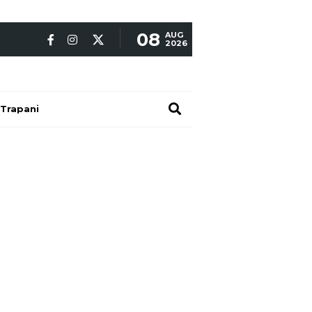
08
AUG
2026
Trapani