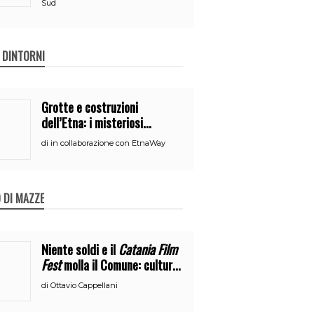
Sud
E DINTORNI
Grotte e costruzioni
dell’Etna: i misteriosi
nascondigli del vulcano
di
in collaborazione con EtnaWay
 DI MAZZE
Niente soldi e il
Catania Film
Fest
molla il Comune: cultura
o broru di ciciri?
di
Ottavio Cappellani