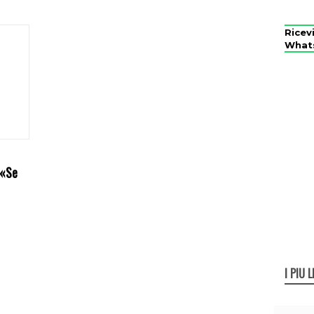
Ricev
What
 «Se
I PIÙ L