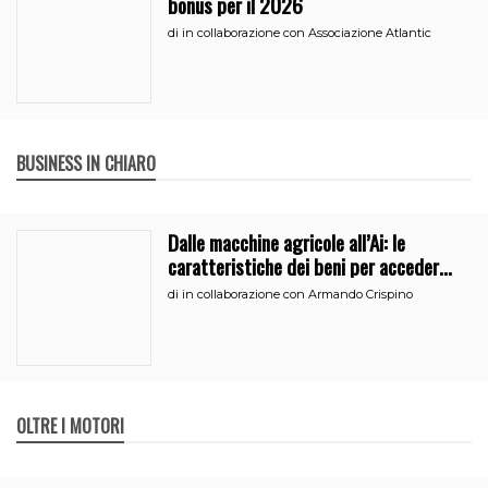
bonus per il 2026
di
in collaborazione con Associazione Atlantic
BUSINESS IN CHIARO
Dalle macchine agricole all’Ai: le
caratteristiche dei beni per accedere
all’iperammortamento
di
in collaborazione con Armando Crispino
OLTRE I MOTORI