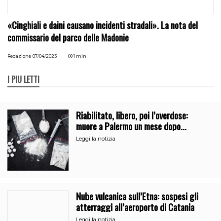
«Cinghiali e daini causano incidenti stradali». La nota del
commissario del parco delle Madonie
Redazione
07/04/2023
1 min
I PIÙ LETTI
Riabilitato, libero, poi l’overdose:
muore a Palermo un mese dopo
l’uscita dalla comunità
Leggi la notizia
Nube vulcanica sull’Etna: sospesi gli
atterraggi all’aeroporto di Catania
Leggi la notizia