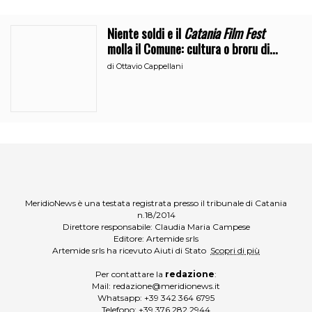
Niente soldi e il
Catania Film Fest
molla il Comune: cultura o broru di
ciciri?
di
Ottavio Cappellani
MeridioNews è una testata registrata presso il tribunale di Catania
n.18/2014
Direttore responsabile: Claudia Maria Campese
Editore: Artemide srls
Artemide srls ha ricevuto Aiuti di Stato
Scopri di più
Per contattare la
redazione
:
Mail:
redazione@meridionews.it
Whatsapp:
+39 342 364 6795
Telefono:
+39 376 282 2944